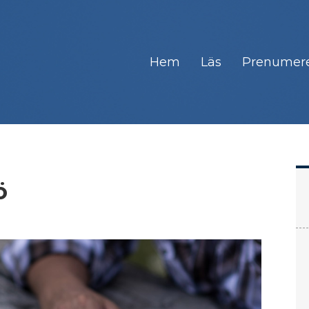
Hem
Läs
Prenumer
ö