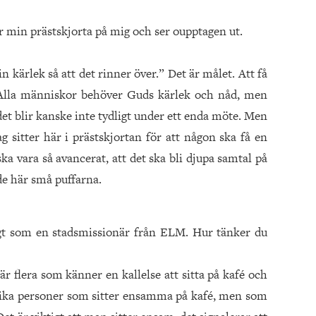
 har min prästskjorta på mig och ser oupptagen ut.
 kärlek så att det rinner över.” Det är målet. Att få
. Alla människor behöver Guds kärlek och nåd, men
et blir kanske inte tydligt under ett enda möte. Men
g sitter här i prästskjortan för att någon ska få en
ska vara så avancerat, att det ska bli djupa samtal på
e här små puffarna.
igt som en stadsmissionär från ELM. Hur tänker du
är flera som känner en kallelse att sitta på kafé och
Olika personer som sitter ensamma på kafé, men som