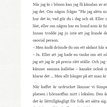
När jag är i bönen kan jag få känslan av 
jag det. Om någon frågar ”Får jag sätta mi
hur det är, vad gör du i dag och så. Eller
läst, eller om någon har en hund som är f
Innan trodde jag ju inte att jag kunde de
osocial person.
– Men ändå drömde du om ett sådant här a
– Ja. Eller att jag hade en tanke om att 
jag att jag är på precis rätt ställe. Och j
känner samma kallelse – kanske också
klarar det … Men allt hänger på att man ä
När kaffet är urdrucket lämnar vi Simpa
platsen i hörnsoffan mitt i lokalen. Den ä
det är lätt­tillgängligt för folk att sätta 