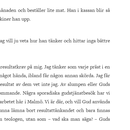
månaden och beställer lite mat. Han i kassan blir så
skiner han upp.
jag vill ju veta hur han tänker och hittar inga bättre
 resultatkrav på mig. Jag tänker som varje präst i en
 något hända, ibland får någon annan skörda. Jag får
resultat av dem vet inte jag. Av slumpen eller Guds
kommande. Några sporadiska gudstjänstbesök har vi
arbetet här i Malmö. Vi är där, och vill Gud använda
kunna lämna bort resultattänkandet och bara finnas
om teologen, utan som – vad ska man säga? – Guds