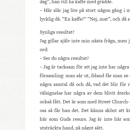
dag”, han vill ha kaffe med grädde.
– Här slår jag lite på stort någon gång i 
lycklig då. ”En kaffe?” ”Nej, mat”, och då 
Synliga resultat?
Jag gillar själv inte min nästa fråga, men 
ord:
– Ser du några resultat?
– Jag är tacksam för att jag inte har några
församling: man sår ut, ibland får man se
några samtal då och då, vad det blir för 
välsignelse har några av dem blivit åter
också fått. Det är som med Street Church-
oss så får han det. Det känns skönt att 
här som Guds resurs. Jag är inte här s
utsträckta hand, på något sätt.