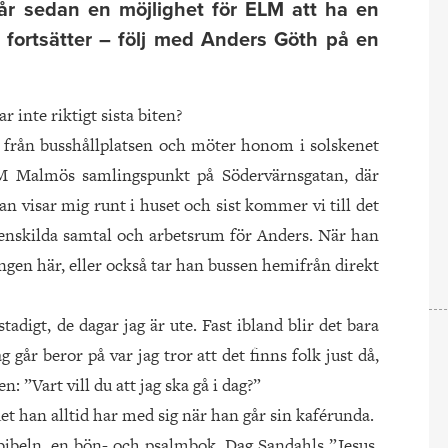
 år sedan en möjlighet för ELM att ha en
t fortsätter – följ med Anders Göth på en
r inte riktigt sista biten?
r från busshållplatsen och möter honom i solskenet
M Malmös samlingspunkt på Södervärnsgatan, där
n visar mig runt i huset och sist kommer vi till det
enskilda samtal och arbetsrum för Anders. När han
ngen här, eller också tar han bussen hemifrån direkt
tadigt, de dagar jag är ute. Fast ibland blir det bara
ag går beror på var jag tror att det finns folk just då,
: ”Vart vill du att jag ska gå i dag?”
t han alltid har med sig när han går sin kaférunda.
bibeln, en bön- och psalmbok, Dag Sandahls ”Jesus,