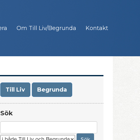
era
Om Till Liv/Begrunda
Kontakt
Till Liv
Begrunda
Sök
Search
for: