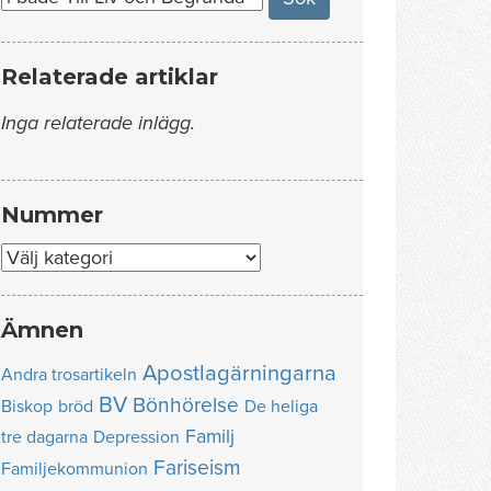
Relaterade artiklar
Inga relaterade inlägg.
Nummer
Nummer
Ämnen
Apostlagärningarna
Andra trosartikeln
BV
Bönhörelse
Biskop
bröd
De heliga
Familj
tre dagarna
Depression
Fariseism
Familjekommunion