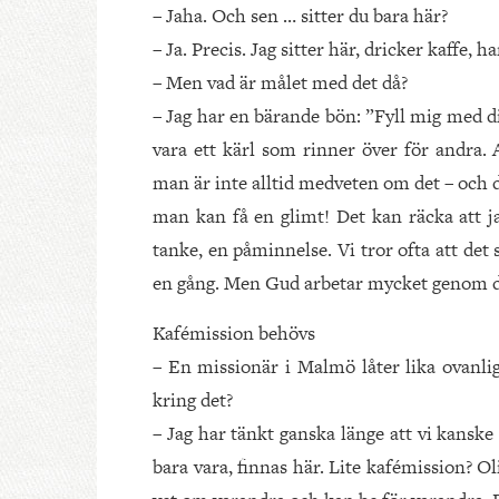
– Jaha. Och sen … sitter du bara här?
– Ja. Precis. Jag sitter här, dricker kaffe,
– Men vad är målet med det då?
– Jag har en bärande bön: ”Fyll mig med din
vara ett kärl som rinner över för andra
man är inte alltid medveten om det – och d
man kan få en glimt! Det kan räcka att ja
tanke, en påminnelse. Vi tror ofta att det 
en gång. Men Gud arbetar mycket genom d
Kafémission behövs
– En missionär i Malmö låter lika ovanl
kring det?
– Jag har tänkt ganska länge att vi kanske 
bara vara, finnas här. Lite kafémission? 