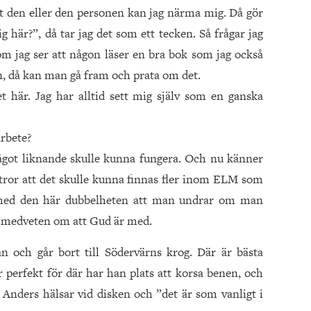
att den eller den personen kan jag närma mig. Då gör
g här?”, då tar jag det som ett tecken. Så frågar jag
 om jag ser att någon läser en bra bok som jag också
in, då kan man gå fram och prata om det.
t här. Jag har alltid sett mig själv som en ganska
rbete?
något liknande skulle kunna fungera. Och nu känner
ag tror att det skulle kunna finnas fler inom ELM som
 med den här dubbelheten att man undrar om man
r medveten om att Gud är med.
n och går bort till Södervärns krog. Där är bästa
r perfekt för där har han plats att korsa benen, och
sig. Anders hälsar vid disken och ”det är som vanligt i