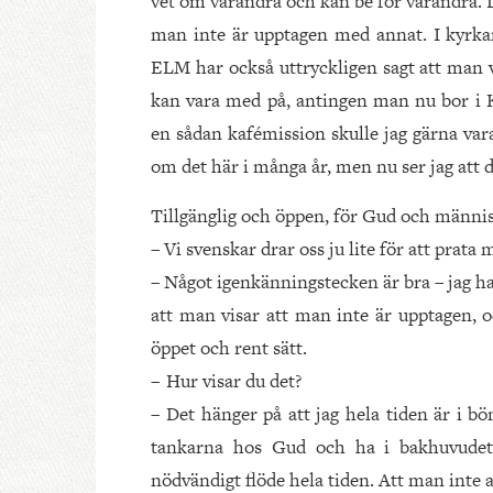
vet om varandra och kan be för varandra. De
man inte är upptagen med annat. I kyrkan
ELM har också uttryckligen sagt att man vi
kan vara med på, antingen man nu bor i 
en sådan kafémission skulle jag gärna var
om det här i många år, men nu ser jag att 
Tillgänglig och öppen, för Gud och männi
– Vi svenskar drar oss ju lite för att pra
– Något igenkänningstecken är bra – jag har 
att man visar att man inte är upptagen, o
öppet och rent sätt.
– Hur visar du det?
– Det hänger på att jag hela tiden är i b
tankarna hos Gud och ha i bakhuvudet
nödvändigt flöde hela tiden. Att man inte