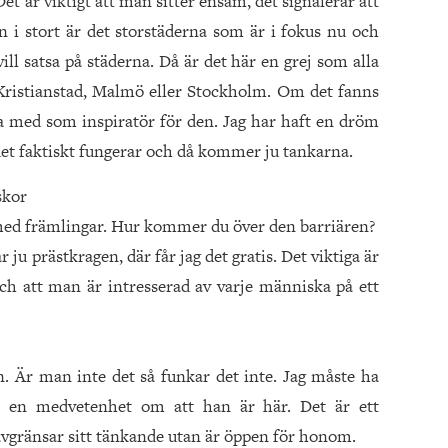
t är viktigt att man sitter ensam, det signalerar att
 i stort är det storstäderna som är i fokus nu och
ll satsa på städerna. Då är det här en grej som alla
Kristianstad, Malmö eller Stockholm. Om det fanns
a med som inspiratör för den. Jag har haft en dröm
det faktiskt fungerar och då kommer ju tankarna.
skor
ta med främlingar. Hur kommer du över den barriären?
ju prästkragen, där får jag det gratis. Det viktiga är
ch att man är intresserad av varje människa på ett
ön. Är man inte det så funkar det inte. Jag måste ha
 en medvetenhet om att han är här. Det är ett
 avgränsar sitt tänkande utan är öppen för honom.