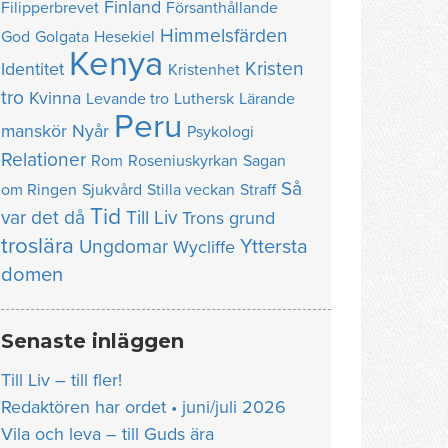
Finland
Filipperbrevet
Försanthållande
Himmelsfärden
God
Golgata
Hesekiel
Kenya
Kristen
Identitet
Kristenhet
tro
Kvinna
Levande tro
Luthersk
Lärande
Peru
manskör
Nyår
Psykologi
Relationer
Rom
Roseniuskyrkan
Sagan
Så
om Ringen
Sjukvård
Stilla veckan
Straff
Tid
var det då
Till Liv
Trons grund
troslära
Yttersta
Ungdomar
Wycliffe
domen
Senaste inläggen
Till Liv – till fler!
Redaktören har ordet • juni/juli 2026
Vila och leva – till Guds ära