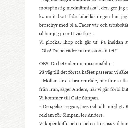
motspänstig medmänniska”, den ger jag ti
kommit bort från bibel­läsningen har jag
broschyr med bl.a. Fader vår och trosbekä
så har jag ju mitt visitkort.
Vi plockar ihop och går ut. På insidan av
”Obs! Du beträder nu missionsfältet!”
OBS! Du beträder nu missionsfältet!
På väg till det första kaféet passerar vi s
– Möllan är ett bra område, här finns alla
från Iran, säger Anders, när vi går förbi bu
Vi kommer till Café Simpan.
– De spelar reggae, jazz och allt möjligt.
reklam för Simpan, ler Anders.
Vi köper kaffe och te och sätter oss vid han