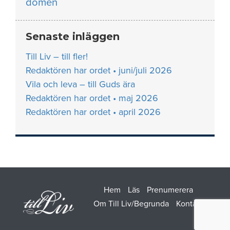
domen
Senaste inläggen
Till Liv – till fler!
Redaktören har ordet • juni/juli 2026
Vila och leva – till Guds ära
Redaktören har ordet • maj 2026
Redaktören har ordet • april 2026
Hem
Läs
Prenumerera
Om Till Liv/Begrunda
Kontakt