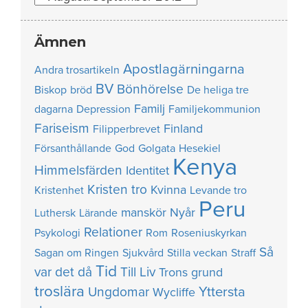
Ämnen
Apostlagärningarna
Andra trosartikeln
BV
Bönhörelse
Biskop
bröd
De heliga tre
Familj
dagarna
Depression
Familjekommunion
Fariseism
Finland
Filipperbrevet
Försanthållande
God
Golgata
Hesekiel
Kenya
Himmelsfärden
Identitet
Kristen tro
Kvinna
Kristenhet
Levande tro
Peru
manskör
Nyår
Luthersk
Lärande
Relationer
Psykologi
Rom
Roseniuskyrkan
Så
Sagan om Ringen
Sjukvård
Stilla veckan
Straff
Tid
var det då
Till Liv
Trons grund
troslära
Yttersta
Ungdomar
Wycliffe