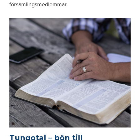
församlingsmedlemmar.
Tungotal – bön till