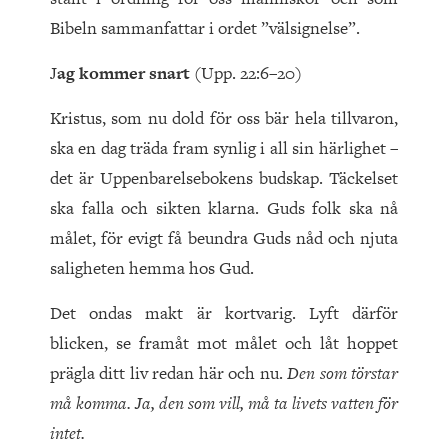
Bibeln sammanfattar i ordet ”välsignelse”.
J
ag kommer snart
(Upp. 22:6–20)
Kristus, som nu dold för oss bär hela tillvaron,
ska en dag träda fram synlig i all sin härlighet –
det är Uppenbarelsebokens budskap. Täckelset
ska falla och sikten klarna. Guds folk ska nå
målet, för evigt få beundra Guds nåd och njuta
saligheten hemma hos Gud.
Det ondas makt är kortvarig. Lyft därför
blicken, se framåt mot målet och låt hoppet
prägla ditt liv redan här och nu.
Den som törstar
må komma. Ja, den som vill, må ta livets vatten för
intet.