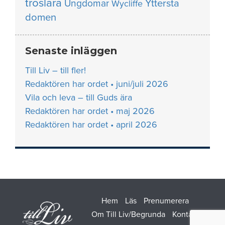
troslära
Yttersta
Ungdomar
Wycliffe
domen
Senaste inläggen
Till Liv – till fler!
Redaktören har ordet • juni/juli 2026
Vila och leva – till Guds ära
Redaktören har ordet • maj 2026
Redaktören har ordet • april 2026
Hem
Läs
Prenumerera
Om Till Liv/Begrunda
Kontakt