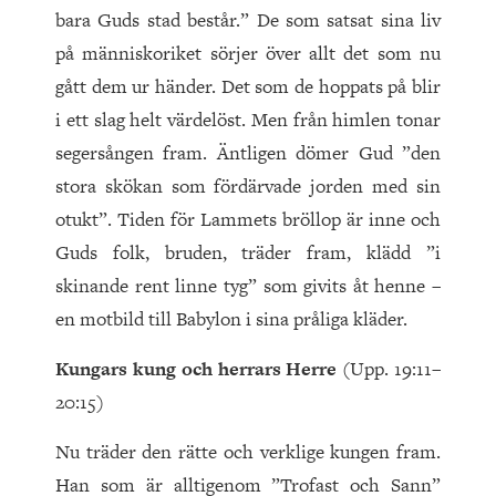
bara Guds stad består.” De som satsat sina liv
på människoriket sörjer över allt det som nu
gått dem ur händer. Det som de hoppats på blir
i ett slag helt värdelöst. Men från himlen tonar
segersången fram. Äntligen dömer Gud ”den
stora skökan som fördärvade jorden med sin
otukt”. Tiden för Lammets bröllop är inne och
Guds folk, bruden, träder fram, klädd ”i
skinande rent linne tyg” som givits åt henne –
en motbild till Babylon i sina pråliga kläder.
Kungars kung och herrars Herre
(Upp. 19:11–
20:15)
Nu träder den rätte och verklige kungen fram.
Han som är alltigenom ”Trofast och Sann”