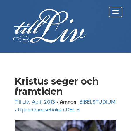
Skip
to
Toggl
content
navig
Kristus seger och
framtiden
Till Liv
,
April 2013
• Ämnen:
BIBELSTUDIUM
• Uppenbarelseboken DEL 3