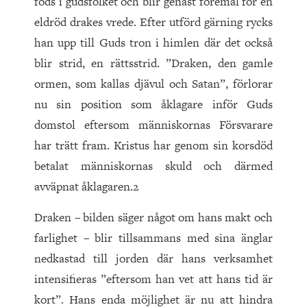
föds i gudsfolket och blir genast föremål för en
eldröd drakes vrede. Efter utförd gärning rycks
han upp till Guds tron i himlen där det också
blir strid, en rättsstrid. ”Draken, den gamle
ormen, som kallas djävul och Satan”, förlorar
nu sin position som åklagare inför Guds
domstol eftersom människornas Försvarare
har trätt fram. Kristus har genom sin korsdöd
betalat människornas skuld och därmed
avväpnat åklagaren.2
Draken – bilden säger något om hans makt och
farlighet – blir tillsammans med sina änglar
nedkastad till jorden där hans verksamhet
intensifieras ”eftersom han vet att hans tid är
kort”. Hans enda möjlighet är nu att hindra