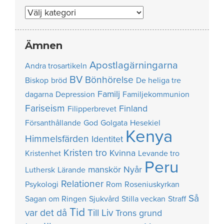
Nummer
Ämnen
Apostlagärningarna
Andra trosartikeln
BV
Bönhörelse
Biskop
bröd
De heliga tre
Familj
dagarna
Depression
Familjekommunion
Fariseism
Finland
Filipperbrevet
Försanthållande
God
Golgata
Hesekiel
Kenya
Himmelsfärden
Identitet
Kristen tro
Kvinna
Kristenhet
Levande tro
Peru
manskör
Nyår
Luthersk
Lärande
Relationer
Psykologi
Rom
Roseniuskyrkan
Så
Sagan om Ringen
Sjukvård
Stilla veckan
Straff
Tid
var det då
Till Liv
Trons grund