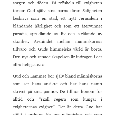
sorgen och döden. På tröskeln till evigheten
torkar Gud själv sina barns tårar. Saligheten
beskrivs som en stad, ett nytt Jerusalem i
bländande härlighet och som ett återvunnet
paradis, sprudlande av liv och strålande av
skönhet. Avståndet mellan människornas
tillvaro och Guds himmelska värld är borta.
Den nya och renade skapelsen är indragen i det
allra heligaste.10
Gud och Lammet bor själv bland människorna
som ser hans ansikte och har hans namn
skrivet på sina pannor. De tillhör honom för
alltid och ”skall regera som kungar i
evigheternas evighet”. Det är detta Gud har
ställt i ordning för oss människor och som