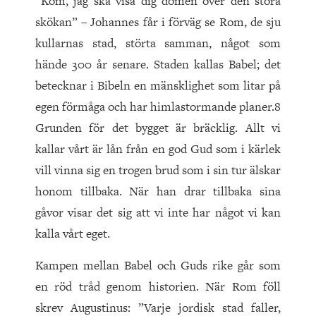
”Kom, jag ska visa dig domen över den stora
skökan” – Johannes får i förväg se Rom, de sju
kullarnas stad, störta samman, något som
hände 300 år senare. Staden kallas Babel; det
betecknar i Bibeln en mänsklighet som litar på
egen förmåga och har himlastormande planer.8
Grunden för det bygget är bräcklig. Allt vi
kallar vårt är lån från en god Gud som i kärlek
vill vinna sig en trogen brud som i sin tur älskar
honom tillbaka. När han drar tillbaka sina
gåvor visar det sig att vi inte har något vi kan
kalla vårt eget.
Kampen mellan Babel och Guds rike går som
en röd tråd genom historien. När Rom föll
skrev Augustinus: ”Varje jordisk stad faller,