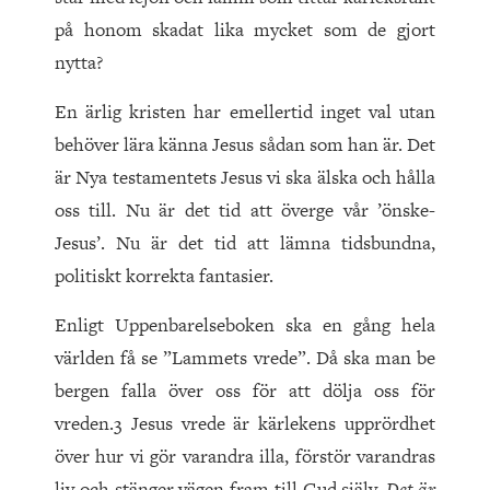
på honom skadat lika mycket som de gjort
nytta?
En ärlig kristen har emellertid inget val utan
behöver lära känna Jesus sådan som han är. Det
är Nya testamentets Jesus vi ska älska och hålla
oss till. Nu är det tid att överge vår ’önske-
Jesus’. Nu är det tid att lämna tidsbundna,
politiskt korrekta fantasier.
Enligt Uppenbarelseboken ska en gång hela
världen få se ”Lammets vrede”. Då ska man be
bergen falla över oss för att dölja oss för
vreden.3 Jesus vrede är kärlekens upprördhet
över hur vi gör varandra illa, förstör varandras
liv och stänger vägen fram till Gud själv.
Det är