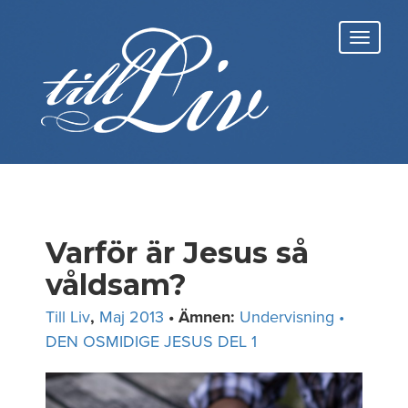
Skip
to
Toggl
content
navig
Varför är Jesus så
våldsam?
Till Liv
,
Maj 2013
• Ämnen:
Undervisning •
DEN OSMIDIGE JESUS DEL 1