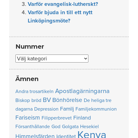
Varför evangelisk-lutherskt?
Varför bjuda in till ett nytt
Linköpingsmöte?
Nummer
Nummer
Ämnen
Apostlagärningarna
Andra trosartikeln
BV
Bönhörelse
Biskop
bröd
De heliga tre
Familj
dagarna
Depression
Familjekommunion
Fariseism
Finland
Filipperbrevet
Försanthållande
God
Golgata
Hesekiel
Kenya
Himmelsfärden
Identitet