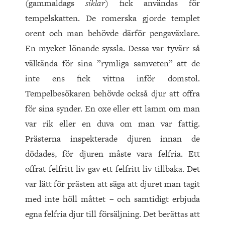
(gammaldags
siklar
) fick användas för
tempelskatten. De romerska gjorde templet
orent och man behövde därför pengaväxlare.
En mycket lönande syssla. Dessa var tyvärr så
välkända för sina ”rymliga samveten” att de
inte ens fick vittna inför domstol.
Tempelbesökaren behövde också djur att offra
för sina synder. En oxe eller ett lamm om man
var rik eller en duva om man var fattig.
Prästerna inspekterade djuren innan de
dödades, för djuren måste vara felfria. Ett
offrat felfritt liv gav ett felfritt liv tillbaka. Det
var lätt för prästen att säga att djuret man tagit
med inte höll måttet – och samtidigt erbjuda
egna felfria djur till försäljning. Det berättas att