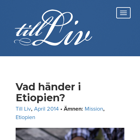
Skip
to
Toggl
content
navig
Vad händer i
Etiopien?
Till Liv
,
April 2014
• Ämnen:
Mission
,
Etiopien