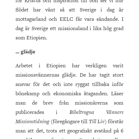
för Kristus och inspiration till bön ser vi hur
flödet har vänt så att Sverige i dag är
mottagarland och EELC får vara sändande. I
dag är Sverige ett missionsland i lika hög grad
som Etiopien.
… glädje
Arbetet i Etiopien har verkligen varit
missionsvännernas glädje. De har tagit stort
ansvar för det och inte ryggat tillbaka inför
bönekamp och ekonomiska åtaganden. Läser
man de brev från missionärerna som
publicerades i
Bibeltrogna Vänners
Missionstidning
(föregångare till
Till Liv
) förstår
man att det, trots ett geografiskt avstånd på 6