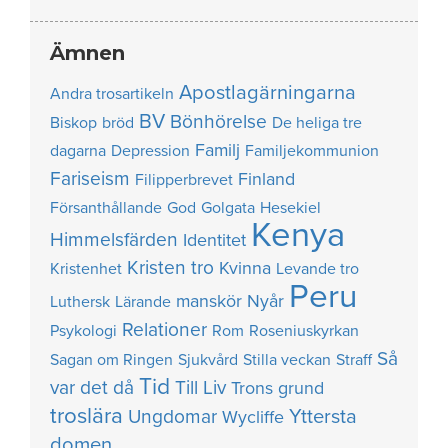
Ämnen
Apostlagärningarna
Andra trosartikeln
BV
Bönhörelse
Biskop
bröd
De heliga tre
Familj
dagarna
Depression
Familjekommunion
Fariseism
Finland
Filipperbrevet
Försanthållande
God
Golgata
Hesekiel
Kenya
Himmelsfärden
Identitet
Kristen tro
Kvinna
Kristenhet
Levande tro
Peru
manskör
Nyår
Luthersk
Lärande
Relationer
Psykologi
Rom
Roseniuskyrkan
Så
Sagan om Ringen
Sjukvård
Stilla veckan
Straff
Tid
var det då
Till Liv
Trons grund
troslära
Yttersta
Ungdomar
Wycliffe
domen