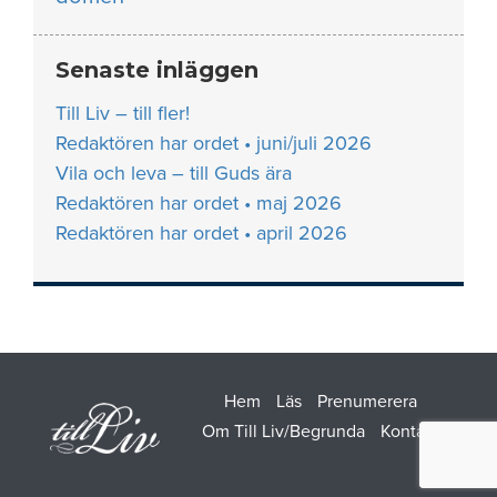
Senaste inläggen
Till Liv – till fler!
Redaktören har ordet • juni/juli 2026
Vila och leva – till Guds ära
Redaktören har ordet • maj 2026
Redaktören har ordet • april 2026
Hem
Läs
Prenumerera
Om Till Liv/Begrunda
Kontakt