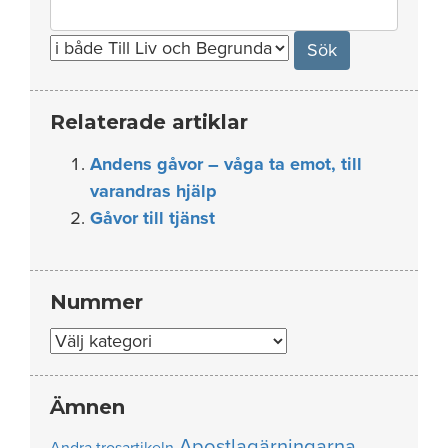
Search
for:
Relaterade artiklar
Andens gåvor – våga ta emot, till
varandras hjälp
Gåvor till tjänst
Nummer
Nummer
Ämnen
Apostlagärningarna
Andra trosartikeln