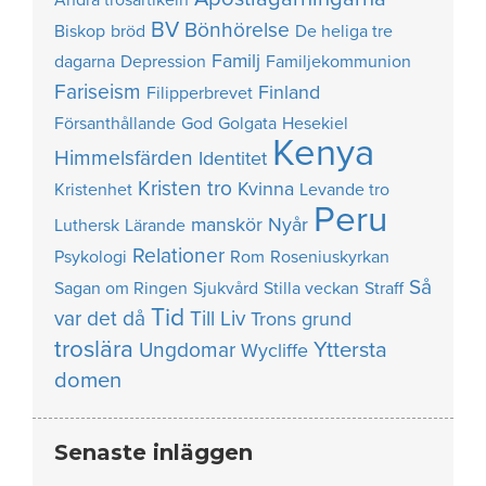
BV
Bönhörelse
Biskop
bröd
De heliga tre
Familj
dagarna
Depression
Familjekommunion
Fariseism
Finland
Filipperbrevet
Försanthållande
God
Golgata
Hesekiel
Kenya
Himmelsfärden
Identitet
Kristen tro
Kvinna
Kristenhet
Levande tro
Peru
manskör
Nyår
Luthersk
Lärande
Relationer
Psykologi
Rom
Roseniuskyrkan
Så
Sagan om Ringen
Sjukvård
Stilla veckan
Straff
Tid
var det då
Till Liv
Trons grund
troslära
Yttersta
Ungdomar
Wycliffe
domen
Senaste inläggen