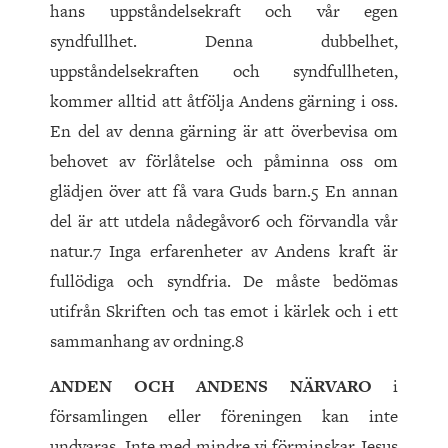
hans uppståndelsekraft och vår egen
syndfullhet. Denna dubbelhet,
uppståndelsekraften och syndfullheten,
kommer alltid att åtfölja Andens gärning i oss.
En del av denna gärning är att överbevisa om
behovet av förlåtelse och påminna oss om
glädjen över att få vara Guds barn.5 En annan
del är att utdela nådegåvor6 och förvandla vår
natur.7 Inga erfarenheter av Andens kraft är
fullödiga och syndfria. De måste bedömas
utifrån Skriften och tas emot i kärlek och i ett
sammanhang av ordning.8
ANDEN OCH ANDENS NÄRVARO
i
församlingen eller föreningen kan inte
undvaras. Inte med mindre vi förminskar Jesus