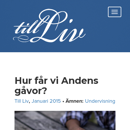
Skip
to
Toggl
content
navig
Hur får vi Andens
gåvor?
Till Liv
,
Januari 2015
• Ämnen:
Undervisning