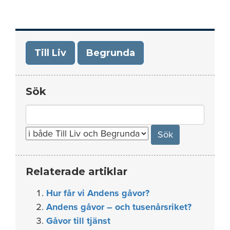
Till Liv
Begrunda
Sök
Search
for:
Relaterade artiklar
Hur får vi Andens gåvor?
Andens gåvor – och tusenårsriket?
Gåvor till tjänst