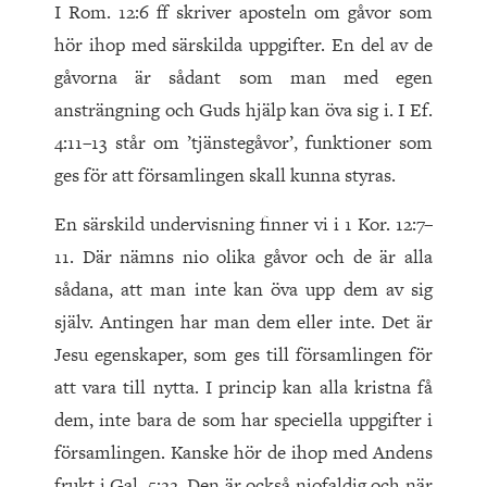
I Rom. 12:6 ff skriver aposteln om gåvor som
hör ihop med särskilda uppgifter. En del av de
gåvorna är sådant som man med egen
ansträngning och Guds hjälp kan öva sig i. I Ef.
4:11–13 står om ’tjänstegåvor’, funktioner som
ges för att församlingen skall kunna styras.
En särskild undervisning finner vi i 1 Kor. 12:7–
11. Där nämns nio olika gåvor och de är alla
sådana, att man inte kan öva upp dem av sig
själv. Antingen har man dem eller inte. Det är
Jesu egenskaper, som ges till församlingen för
att vara till nytta. I princip kan alla kristna få
dem, inte bara de som har speciella uppgifter i
församlingen. Kanske hör de ihop med Andens
frukt i Gal. 5:22. Den är också niofaldig och när