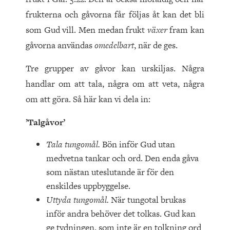
frukterna och gåvorna får följas åt kan det bli
som Gud vill. Men medan frukt
växer
fram kan
gåvorna användas
omedelbart
, när de ges.
Tre grupper av gåvor kan urskiljas. Några
handlar om att tala, några om att veta, några
om att göra. Så här kan vi dela in:
’Talgåvor’
Tala tungomål.
Bön inför Gud utan
medvetna tankar och ord. Den enda gåva
som nästan uteslutande är för den
enskildes uppbyggelse.
Uttyda tungomål.
När tungotal brukas
inför andra behöver det tolkas. Gud kan
ge tydningen, som inte är en tolkning ord