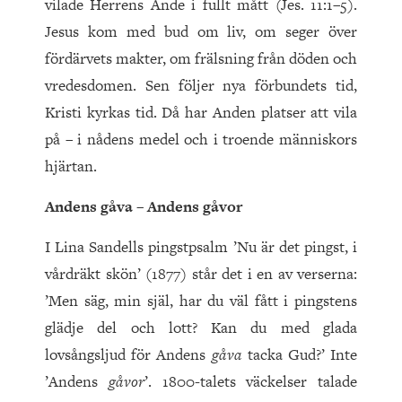
vilade Herrens Ande i fullt mått (Jes. 11:1–5).
Jesus kom med bud om liv, om seger över
fördärvets makter, om frälsning från döden och
vredesdomen. Sen följer nya förbundets tid,
Kristi kyrkas tid. Då har Anden platser att vila
på – i nådens medel och i troende människors
hjärtan.
Andens gåva – Andens gåvor
I Lina Sandells pingstpsalm ’Nu är det pingst, i
vårdräkt skön’ (1877) står det i en av verserna:
’Men säg, min själ, har du väl fått i pingstens
glädje del och lott? Kan du med glada
lovsångsljud för Andens
gåva
tacka Gud?’ Inte
’Andens
gåvor
’. 1800-talets väckelser talade