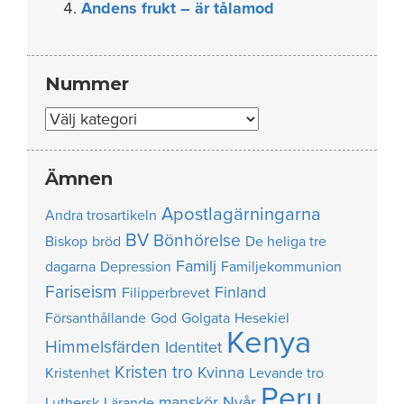
Andens frukt – är tålamod
Nummer
Nummer
Ämnen
Apostlagärningarna
Andra trosartikeln
BV
Bönhörelse
Biskop
bröd
De heliga tre
Familj
dagarna
Depression
Familjekommunion
Fariseism
Finland
Filipperbrevet
Försanthållande
God
Golgata
Hesekiel
Kenya
Himmelsfärden
Identitet
Kristen tro
Kvinna
Kristenhet
Levande tro
Peru
manskör
Nyår
Luthersk
Lärande