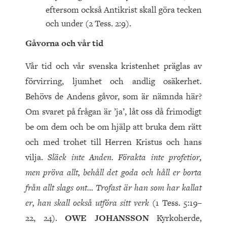
eftersom också Antikrist skall göra tecken
och under (2 Tess. 2:9).
Gåvorna och vår tid
Vår tid och vår svenska kristenhet präglas av
förvirring, ljumhet och andlig osäkerhet.
Behövs de Andens gåvor, som är nämnda här?
Om svaret på frågan är ’ja’, låt oss då frimodigt
be om dem och be om hjälp att bruka dem rätt
och med trohet till Herren Kristus och hans
vilja.
Släck inte Anden. Förakta inte profetior,
men pröva allt, behåll det goda och håll er borta
från allt slags ont… Trofast är han som har kallat
er, han skall också utföra sitt verk
(1 Tess. 5:19–
22, 24).
OWE JOHANSSON
Kyrkoherde,