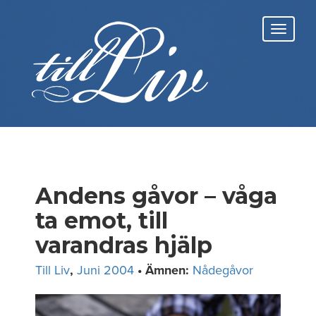
Skip
to
Toggl
content
navig
Andens gåvor – våga
ta emot, till
varandras hjälp
Till Liv
,
Juni 2004
• Ämnen:
Nådegåvor