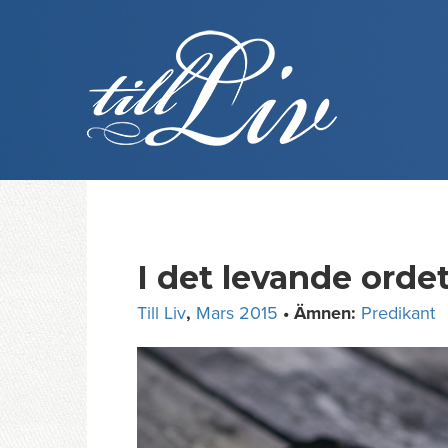
Skip
to
content
I det levande ordet
Till Liv
,
Mars 2015
• Ämnen:
Predikant