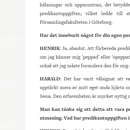
hälsningar och uppmuntran, det betydde 
predikantuppgiften, vilket ledde till
Församlingsfakulteten i Göteborg.
Har det inneburit något för din egen per
HENRIK:
Ja, absolut. Att förbereda pred
om jag känner mig ’peppad’ eller ’opeppad
också att jag måste formulera den för mig s
HARALD:
Det har varit välsignat att v
upptäckt mera av mitt eget onda hjärta oc
Jesus. Den erfarenheten är mycket nyttig n
Man kan tänka sig att detta att vara p
utmaning. Vad har predikantuppgiften i