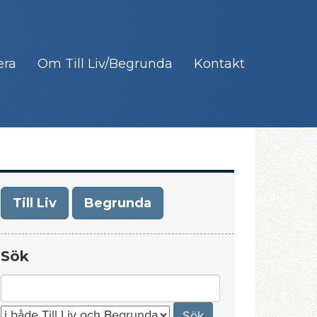
era
Om Till Liv/Begrunda
Kontakt
Till Liv
Begrunda
Sök
Search
for: