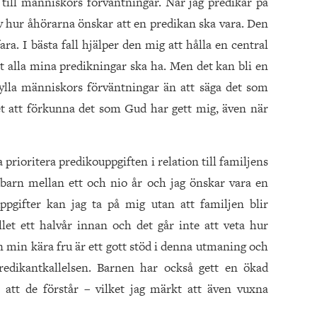
g till människors förväntningar. När jag predikar på
v hur åhörarna önskar att en predikan ska vara. Den
ra. I bästa fall hjälper den mig att hålla en central
tt alla mina predikningar ska ha. Men det kan bli en
fylla människors förväntningar än att säga det som
et att förkunna det som Gud har gett mig, även när
prioritera predikouppgiften i relation till familjens
 barn mellan ett och nio år och jag önskar vara en
pgifter kan jag ta på mig utan att familjen blir
let ett halvår innan och det går inte att veta hur
n min kära fru är ett gott stöd i denna utmaning och
predikantkallelsen. Barnen har också gett en ökad
att de förstår – vilket jag märkt att även vuxna