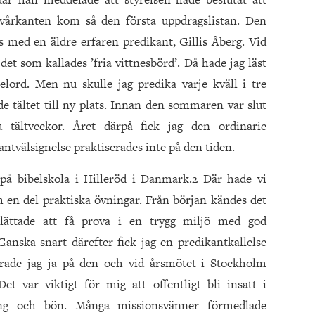
 vårkanten kom så den första uppdragslistan. Den
ns med en äldre erfaren predikant, Gillis Åberg. Vid
i det som kallades ’fria vittnesbörd’. Då hade jag läst
lord. Men nu skulle jag predika varje kväll i tre
e tältet till ny plats. Innan den sommaren var slut
 tältveckor. Året därpå fick jag den ordinarie
antvälsignelse praktiserades inte på den tiden.
 på bibelskola i Hilleröd i Danmark.2 Där hade vi
h en del praktiska övningar. Från början kändes det
ättade att få prova i en trygg miljö med god
anska snart därefter fick jag en predikantkallelse
arade jag ja på den och vid årsmötet i Stockholm
t var viktigt för mig att offentligt bli insatt i
ing och bön. Många missionsvänner förmedlade