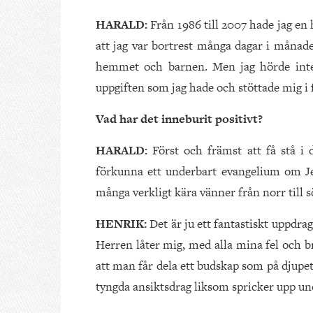
HARALD:
Från 1986 till 2007 hade jag en
att jag var bortrest många dagar i månade
hemmet och barnen. Men jag hörde inte 
uppgiften som jag hade och stöttade mig i 
Vad har det inneburit positivt?
HARALD:
Först och främst att få stå i 
förkunna ett underbart evangelium om Jesu
många verkligt kära vänner från norr till s
HENRIK:
Det är ju ett fantastiskt uppdra
Herren låter mig, med alla mina fel och bris
att man får dela ett budskap som på djupe
tyngda ansiktsdrag liksom spricker upp un