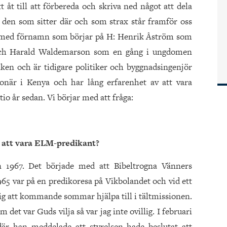
t åt till att förbereda och skriva ned något att dela
a den som sitter där och som strax står framför oss
er med förnamn som börjar på H: Henrik Åström som
s och Harald Waldemarson som en gång i ungdomen
ken och är tidigare politiker och byggnadsingenjör
ionär i Kenya och har lång erfarenhet av att vara
io år sedan. Vi börjar med att fråga:
ill att vara ELM-predikant?
n 1967. Det började med att Bibeltrogna Vänners
965 var på en predikoresa på Vikbolandet och vid ett
mig att kommande sommar hjälpa till i tältmissionen.
 det var Guds vilja så var jag inte ovillig. I februari
där han meddelade att styrelsen hade beslutat att