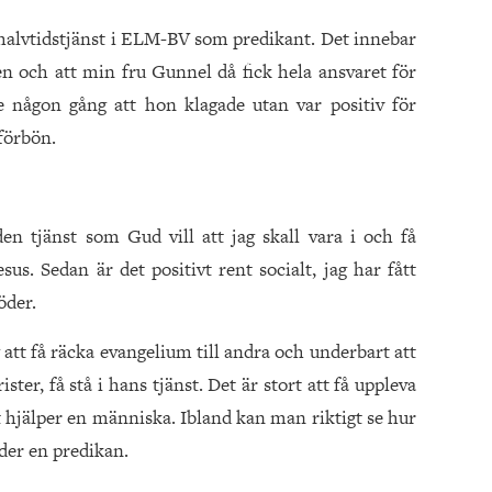
 halvtidstjänst i ELM-BV som predikant. Det innebar
n och att min fru Gunnel då fick hela ansvaret för
någon gång att hon klagade utan var positiv för
förbön.
den tjänst som Gud vill att jag skall vara i och få
s. Sedan är det positivt rent socialt, jag har fått
öder.
g att få räcka evangelium till andra och underbart att
ter, få stå i hans tjänst. Det är stort att få uppleva
t hjälper en människa. Ibland kan man riktigt se hur
der en predikan.