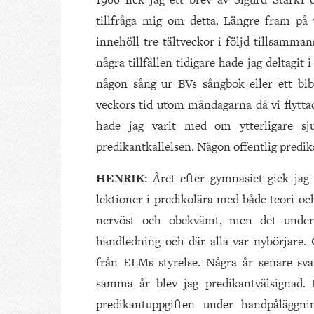
tillfråga mig om detta. Längre fram på
innehöll tre tältveckor i följd tillsamma
några tillfällen tidigare hade jag deltagit 
någon sång ur BVs sångbok eller ett bibe
veckors tid utom måndagarna då vi flyttad
hade jag varit med om ytterligare sju
predikantkallelsen. Någon offentlig predik
HENRIK:
Året efter gymnasiet gick jag
lektioner i predikolära med både teori oc
nervöst och obekvämt, men det underl
handledning och där alla var nybörjare. G
från ELMs styrelse. Några år senare sv
samma år blev jag predikantvälsignad. De
predikantuppgiften under handpåläggn