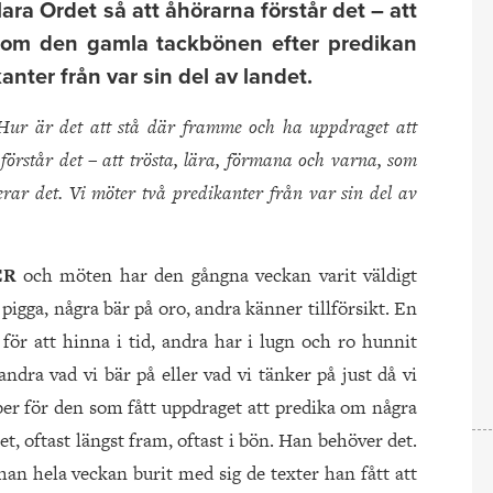
ara Ordet så att åhörarna förstår det – att
 som den gamla tackbönen efter predikan
anter från var sin del av landet.
 Hur är det att stå där framme och ha uppdraget att
förstår det – att trösta, lära, förmana och varna, som
rar det. Vi möter två predikanter från var sin del av
ER
och möten har den gångna veckan varit väldigt
a pigga, några bär på oro, andra känner tillförsikt. En
ör att hinna i tid, andra har i lugn och ro hunnit
andra vad vi bär på eller vad vi tänker på just då vi
 ber för den som fått uppdraget att predika om några
t, oftast längst fram, oftast i bön. Han behöver det.
n hela veckan burit med sig de texter han fått att