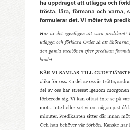
ha uppdraget att utlägga och förkl
trösta, lära, förmana och varna,
formulerar det. Vi möter två predik
Hur är det egentligen att vara predikant?
utlägga och förklara Ordet så att åhörarna 
den gamla tackbönen efter predikan formule
landet.
NÄR VI SAMLAS TILL GUDSTJÄNST
olika för oss. En del av oss är trötta, andr
del av oss har stressat igenom morgonen f
förbereda sig. Vi kan oftast inte se på var
möts. Inte heller vet vi om någon just då
minuter. Predikanten sitter där innan möte
Och han behöver vår förbön. Kanske har ha