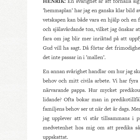
HENRIK:
En svårighet är att förhålla si
’hemmaplan’ har jag en ganska klar bild a
vetskapen kan både vara en hjälp och en fa
och själavårdande ton, vilket jag önskar a
fara om jag blir mer inriktad på att upp
Gud vill ha sagt. Då förtar det frimodigh
det inte passar in i ’mallen’.
En annan svårighet handlar om hur jag ska 
behov och mitt civila arbete. Vi har fyra
närvarande pappa. Hur mycket predikoup
lidande? Ofta bokar man in predikotillfäl
familjens behov ser ut när det är dags. Me
jag upplever att vi står tillsammans i 
medvetenhet hos mig om att predika så 
uppskattat.