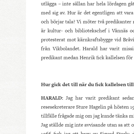
utlägga – inte sällan har hela lördagen gåt
med sig av. Hur är det egentligen att var
och börjar tala? Vi möter två predikant
är kultur- och bibliotekschef i Vännä
protesterat mot kärnkraftsbygge vid Bråvi
från Vikbolandet. Harald har varit miss
predikant medan Henrik fick kallelsen för t
Hur gick det till när du fick kallelsen t
HARALD:
Jag har varit predikant seda
resesekreterare Sture Hagelin på hösten 1
tillfälle frågade mig om jag kunde tänka 
Jag ställde mig inte avvisande utan sa att om
1966 fick jag ett brev av Sigurd Stark1 