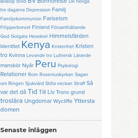
BV
Bönhörelse
Biskop
bröd
De heliga
Familj
tre dagarna
Depression
Fariseism
Familjekommunion
Finland
Filipperbrevet
Försanthållande
Himmelsfärden
God
Golgata
Hesekiel
Kenya
Kristen
Identitet
Kristenhet
tro
Kvinna
Levande tro
Luthersk
Lärande
Peru
manskör
Nyår
Psykologi
Relationer
Rom
Roseniuskyrkan
Sagan
Så
om Ringen
Sjukvård
Stilla veckan
Straff
Tid
var det då
Till Liv
Trons grund
troslära
Yttersta
Ungdomar
Wycliffe
domen
Senaste inläggen