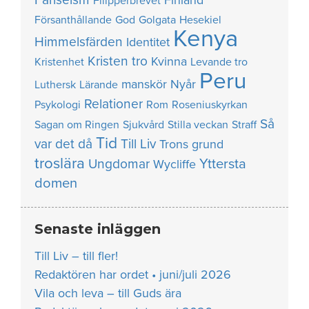
Finland
Filipperbrevet
Försanthållande
God
Golgata
Hesekiel
Kenya
Himmelsfärden
Identitet
Kristen tro
Kvinna
Kristenhet
Levande tro
Peru
manskör
Nyår
Luthersk
Lärande
Relationer
Psykologi
Rom
Roseniuskyrkan
Så
Sagan om Ringen
Sjukvård
Stilla veckan
Straff
Tid
var det då
Till Liv
Trons grund
troslära
Yttersta
Ungdomar
Wycliffe
domen
Senaste inläggen
Till Liv – till fler!
Redaktören har ordet • juni/juli 2026
Vila och leva – till Guds ära