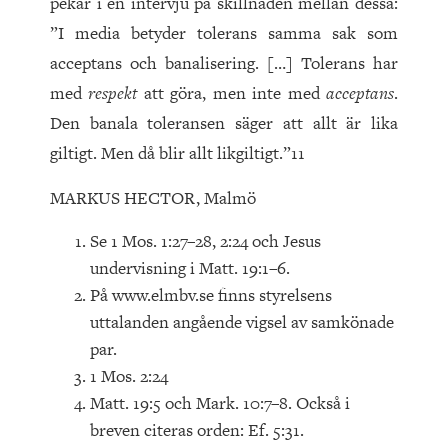
pekar i en intervju på skillnaden mellan dessa:
”I media betyder tolerans samma sak som
acceptans och banalisering. […] Tolerans har
med
respekt
att göra, men inte med
acceptans
.
Den banala toleransen säger att allt är lika
giltigt. Men då blir allt likgiltigt.”11
MARKUS HECTOR, Malmö
Se 1 Mos. 1:27–28, 2:24 och Jesus
undervisning i Matt. 19:1–6.
På www.elmbv.se finns styrelsens
uttalanden angående vigsel av samkönade
par.
1 Mos. 2:24
Matt. 19:5 och Mark. 10:7–8. Också i
breven citeras orden: Ef. 5:31.