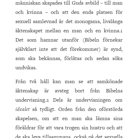
människan skapades till Guds avbild – till man
och kvinna – och att den enda platsen för
sexuell samlevnad är det monogama, livslånga
äktenskapet mellan en man och en kvinna.1
Det som hamnar utanför (Bibeln förnekar
självklart inte att det förekommer) är synd,
som ska bekännas, förlåtas och sedan söka
undvikas.
Från två håll kan man se att samkönade
äktenskap är avsteg bort från Bibelns
undervisning.2 Dels är undervisningen om
idealet
så tydligt. Orden från den oförstörda
skapelsen, om att en man ska lämna sina
föräldrar för att vara trogen sin hustru och att
de ska leva tillsammans, också på det sexuella