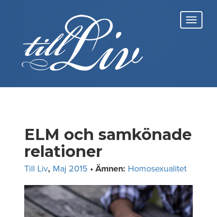
Skip
to
Toggl
content
navig
ELM och samkönade
relationer
Till Liv
,
Maj 2015
• Ämnen:
Homosexualitet