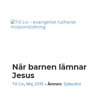
Skip
to
Toggl
content
navig
När barnen lämnar
Jesus
Till Liv
,
Maj 2015
• Ämnen:
Själavård