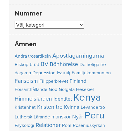
Nummer
Nummer
Ämnen
Apostlagärningarna
Andra trosartikeln
BV
Bönhörelse
Biskop
bröd
De heliga tre
Familj
dagarna
Depression
Familjekommunion
Fariseism
Finland
Filipperbrevet
Försanthållande
God
Golgata
Hesekiel
Kenya
Himmelsfärden
Identitet
Kristen tro
Kvinna
Kristenhet
Levande tro
Peru
manskör
Nyår
Luthersk
Lärande
Relationer
Psykologi
Rom
Roseniuskyrkan