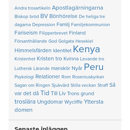
Apostlagärningarna
Andra trosartikeln
BV
Bönhörelse
Biskop
bröd
De heliga tre
Familj
dagarna
Depression
Familjekommunion
Fariseism
Finland
Filipperbrevet
Försanthållande
God
Golgata
Hesekiel
Kenya
Himmelsfärden
Identitet
Kristen tro
Kvinna
Kristenhet
Levande tro
Peru
manskör
Nyår
Luthersk
Lärande
Relationer
Psykologi
Rom
Roseniuskyrkan
Så
Sagan om Ringen
Sjukvård
Stilla veckan
Straff
Tid
var det då
Till Liv
Trons grund
troslära
Yttersta
Ungdomar
Wycliffe
domen
Senaste inläggen