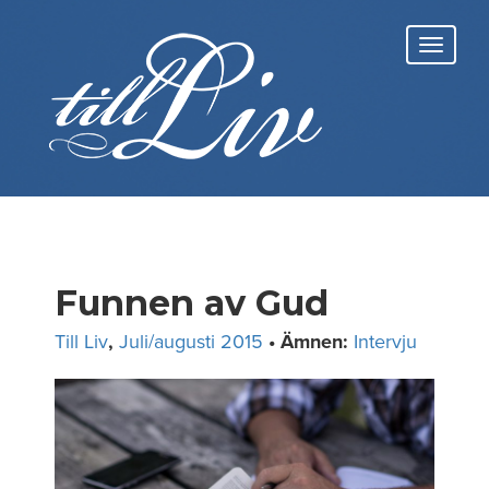
Skip
to
Toggl
content
navig
Funnen av Gud
Till Liv
,
Juli/augusti 2015
• Ämnen:
Intervju