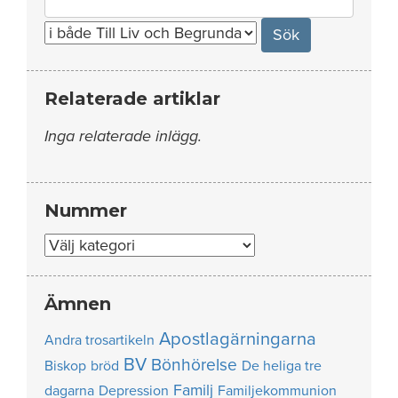
for:
Relaterade artiklar
Inga relaterade inlägg.
Nummer
Nummer
Ämnen
Apostlagärningarna
Andra trosartikeln
BV
Bönhörelse
Biskop
bröd
De heliga tre
Familj
dagarna
Depression
Familjekommunion