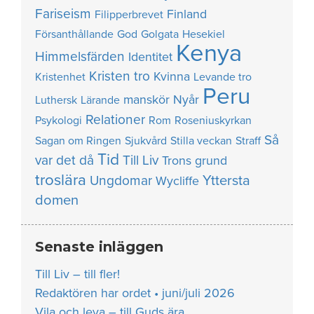
Fariseism
Finland
Filipperbrevet
Försanthållande
God
Golgata
Hesekiel
Kenya
Himmelsfärden
Identitet
Kristen tro
Kvinna
Kristenhet
Levande tro
Peru
manskör
Nyår
Luthersk
Lärande
Relationer
Psykologi
Rom
Roseniuskyrkan
Så
Sagan om Ringen
Sjukvård
Stilla veckan
Straff
Tid
var det då
Till Liv
Trons grund
troslära
Yttersta
Ungdomar
Wycliffe
domen
Senaste inläggen
Till Liv – till fler!
Redaktören har ordet • juni/juli 2026
Vila och leva – till Guds ära