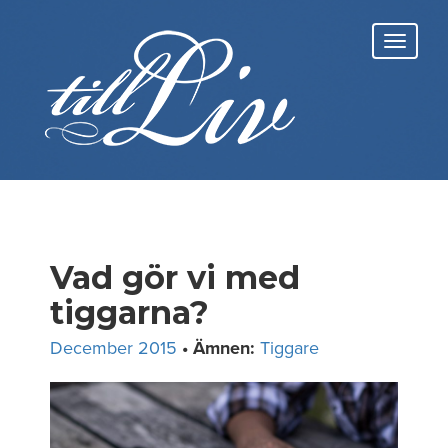
Skip
to
Toggl
content
navig
Vad gör vi med
tiggarna?
December 2015
• Ämnen:
Tiggare