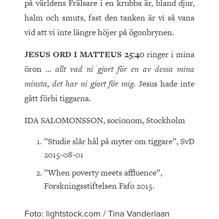
på världens Frälsare i en krubba är, bland djur,
halm och smuts, fast den tanken är vi så vana
vid att vi inte längre höjer på ögonbrynen.
JESUS ORD I MATTEUS 25:40
ringer i mina
öron
… allt vad ni gjort för en av dessa mina
minsta, det har ni gjort för mig.
Jesus hade inte
gått förbi tiggarna.
IDA SALOMONSSON, socionom, Stockholm
”Studie slår hål på myter om tiggare”, SvD
2015-08-01
”When poverty meets affluence”,
Forskningsstiftelsen Fafo 2015.
Foto: lightstock.com / Tina Vanderlaan