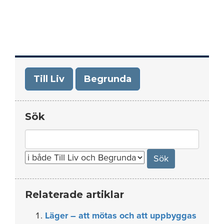
Till Liv
Begrunda
Sök
Search
for:
Relaterade artiklar
Läger – att mötas och att uppbyggas