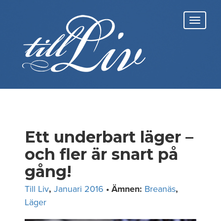
Skip
to
Toggl
content
navig
Ett underbart läger –
och fler är snart på
gång!
Till Liv
,
Januari 2016
• Ämnen:
Breanäs
,
Läger