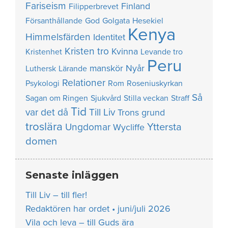
Fariseism
Finland
Filipperbrevet
Försanthållande
God
Golgata
Hesekiel
Kenya
Himmelsfärden
Identitet
Kristen tro
Kvinna
Kristenhet
Levande tro
Peru
manskör
Nyår
Luthersk
Lärande
Relationer
Psykologi
Rom
Roseniuskyrkan
Så
Sagan om Ringen
Sjukvård
Stilla veckan
Straff
Tid
var det då
Till Liv
Trons grund
troslära
Yttersta
Ungdomar
Wycliffe
domen
Senaste inläggen
Till Liv – till fler!
Redaktören har ordet • juni/juli 2026
Vila och leva – till Guds ära