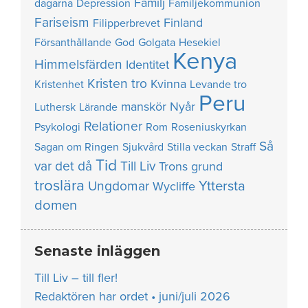
Familj
dagarna
Depression
Familjekommunion
Fariseism
Finland
Filipperbrevet
Försanthållande
God
Golgata
Hesekiel
Kenya
Himmelsfärden
Identitet
Kristen tro
Kvinna
Kristenhet
Levande tro
Peru
manskör
Nyår
Luthersk
Lärande
Relationer
Psykologi
Rom
Roseniuskyrkan
Så
Sagan om Ringen
Sjukvård
Stilla veckan
Straff
Tid
var det då
Till Liv
Trons grund
troslära
Yttersta
Ungdomar
Wycliffe
domen
Senaste inläggen
Till Liv – till fler!
Redaktören har ordet • juni/juli 2026