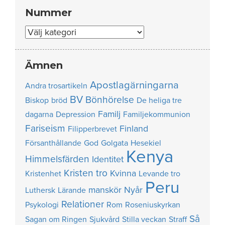
Nummer
Nummer
Ämnen
Apostlagärningarna
Andra trosartikeln
BV
Bönhörelse
Biskop
bröd
De heliga tre
Familj
dagarna
Depression
Familjekommunion
Fariseism
Finland
Filipperbrevet
Försanthållande
God
Golgata
Hesekiel
Kenya
Himmelsfärden
Identitet
Kristen tro
Kvinna
Kristenhet
Levande tro
Peru
manskör
Nyår
Luthersk
Lärande
Relationer
Psykologi
Rom
Roseniuskyrkan
Så
Sagan om Ringen
Sjukvård
Stilla veckan
Straff