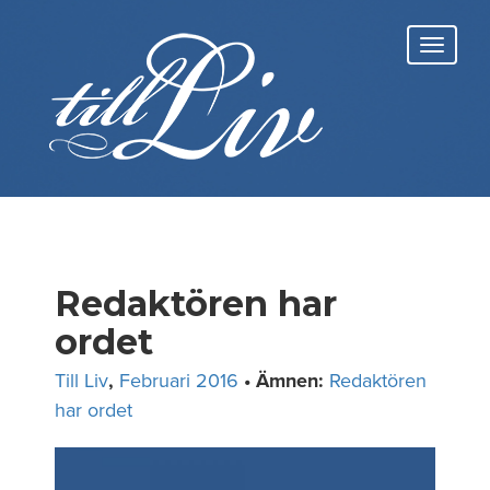
Skip
to
Toggl
content
navig
Redaktören har
ordet
Till Liv
,
Februari 2016
• Ämnen:
Redaktören
har ordet