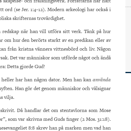
s skapelse- och frälsningsverk. Författarna har haft
tt ord (se Jer. 1:4–12). Modern arkeologi har också i
ibliska skrifternas trovärdighet.
redskap när han vill utföra sitt verk. Tänk på hur
ar om hur den berörts starkt av en predikan eller av
n från kristna vänners vittnesbörd och liv. Någon
sak. Det var människor som utförde något och ändå
ra: Detta gjorde Gud!
e heller har han någon dator. Men han kan
använda
a syften. Han gör det genom människor och välsignar
 vilja.
 skrivit. Då handlar det om stentavlorna som Mose
lor”, som var skrivna med Guds finger (2 Mos. 31:18).
nnesevangeliet 8:8 skrev han på marken men vad han