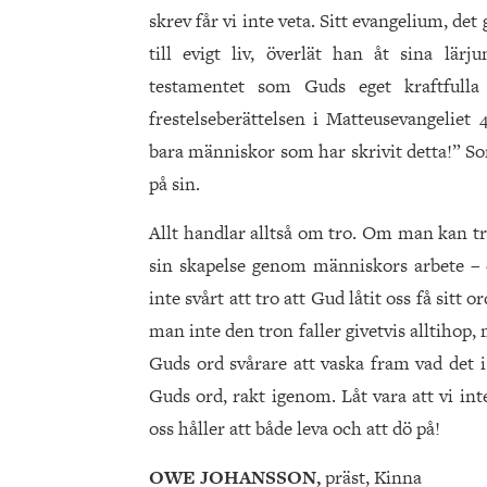
skrev får vi inte veta. Sitt evangelium, d
till evigt liv, överlät han åt sina lär
testamentet som Guds eget kraftfulla
frestelseberättelsen i Matteusevangeliet 
bara människor som har skrivit detta!” So
på sin.
Allt handlar alltså om tro. Om man kan t
sin skapelse genom människors arbete – o
inte svårt att tro att Gud låtit oss få sit
man inte den tron faller givetvis alltihop
Guds ord svårare att vaska fram vad det i
Guds ord, rakt igenom. Låt vara att vi int
oss håller att både leva och att dö på!
OWE JOHANSSON,
präst, Kinna