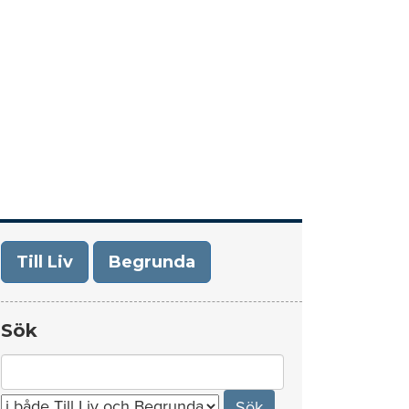
era
Om Till Liv/Begrunda
Kontakt
Till Liv
Begrunda
Sök
Search
for: