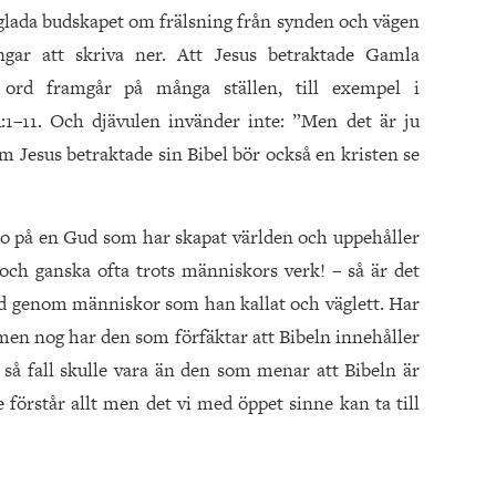
et glada budskapet om frälsning från synden och vägen
jungar att skriva ner. Att Jesus betraktade Gamla
 ord framgår på många ställen, till exempel i
4:1–11. Och djävulen invänder inte: ”Men det är ju
m Jesus betraktade sin Bibel bör också en kristen se
ro på en Gud som har skapat världen och uppehåller
ch ganska ofta trots människors verk! – så är det
t ord genom människor som han kallat och väglett. Har
, men nog har den som förfäktar att Bibeln innehåller
 så fall skulle vara än den som menar att Bibeln är
e förstår allt men det vi med öppet sinne kan ta till