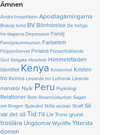
Ämnen
Apostlagärningarna
Andra trosartikeln
BV
Bönhörelse
Biskop
bröd
De heliga
Familj
tre dagarna
Depression
Fariseism
Familjekommunion
Finland
Filipperbrevet
Försanthållande
Himmelsfärden
God
Golgata
Hesekiel
Kenya
Kristen
Identitet
Kristenhet
tro
Kvinna
Levande tro
Luthersk
Lärande
Peru
manskör
Nyår
Psykologi
Relationer
Rom
Roseniuskyrkan
Sagan
Så
om Ringen
Sjukvård
Stilla veckan
Straff
Tid
var det då
Till Liv
Trons grund
troslära
Yttersta
Ungdomar
Wycliffe
domen