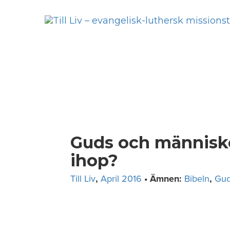
Skip
to
content
Guds och människo
ihop?
Till Liv
,
April 2016
• Ämnen:
Bibeln
,
Gud