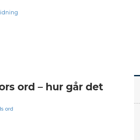
Hem
Läs
Prenumer
rs ord – hur går det
s ord