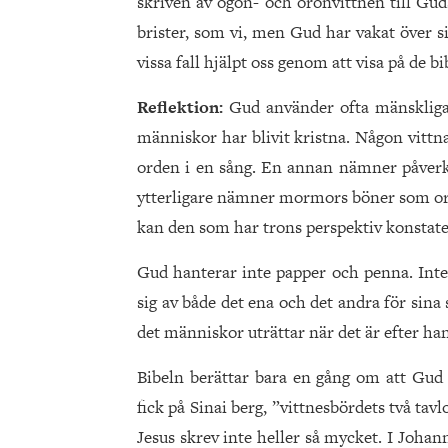
skriven av ögon- och öronvittnen till Gud
brister, som vi, men Gud har vakat över si
vissa fall hjälpt oss genom att visa på de b
Reflektion:
Gud använder ofta mänskliga 
människor har blivit kristna. Någon vittn
orden i en sång. En annan nämner påverka
ytterligare nämner mormors böner som or
kan den som har trons perspektiv konstate
Gud hanterar inte papper och penna. Int
sig av både det ena och det andra för sin
det människor uträttar när det är efter hans
Bibeln berättar bara en gång om att Gud
fick på Sinai berg, ”vittnesbördets två tav
Jesus skrev inte heller så mycket. I Joha