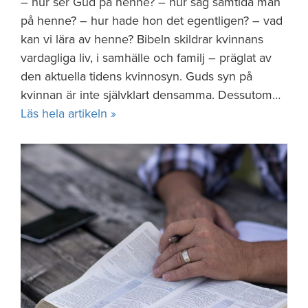
– hur ser Gud på henne? – hur såg samtida män
på henne? – hur hade hon det egentligen? – vad
kan vi lära av henne? Bibeln skildrar kvinnans
vardagliga liv, i samhälle och familj – präglat av
den aktuella tidens kvinnosyn. Guds syn på
kvinnan är inte självklart densamma. Dessutom…
Läs hela artikeln »