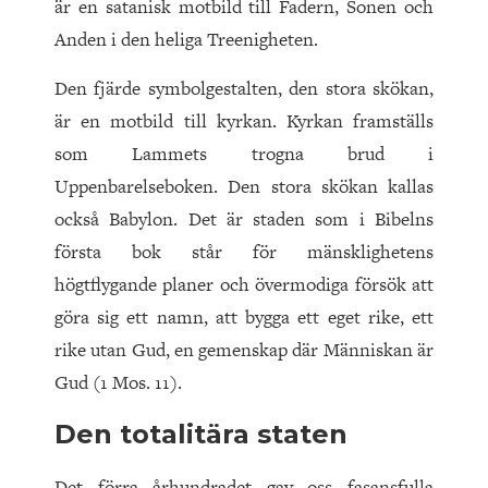
är en satanisk motbild till Fadern, Sonen och
Anden i den heliga Treenigheten.
Den fjärde symbolgestalten, den stora skökan,
är en motbild till kyrkan. Kyrkan framställs
som Lammets trogna brud i
Uppenbarelseboken. Den stora skökan kallas
också Babylon. Det är staden som i Bibelns
första bok står för mänsklighetens
högtflygande planer och övermodiga försök att
göra sig ett namn, att bygga ett eget rike, ett
rike utan Gud, en gemenskap där Människan är
Gud (1 Mos. 11).
Den totalitära staten
Det förra århundradet gav oss fasansfulla