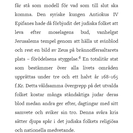
får stå som modell för vad som till slut ska
komma. Den syriske kungen Antiokus IV
Epifanes hade då förbjudit det judiska folket att
leva efter moselagens bud, vanhelgat
Jerusalems tempel genom att hälla ut svinblod
och rest en bild av Zeus på brännoffersaltarets
6
plats – förödelsens styggelse.
En totalitär stat
som bestämmer över alla livets områden
upprättas under tre och ett halvt år 168–165
f.Kr. Detta våldsamma övergrepp på det utvalda
folket kostar många ståndaktiga judar deras
blod medan andra ger efter, dagtingar med sitt
samvete och sviker sin tro. Denna svåra kris
sätter djupa spår i det judiska folkets religiösa
och nationella medvetande.