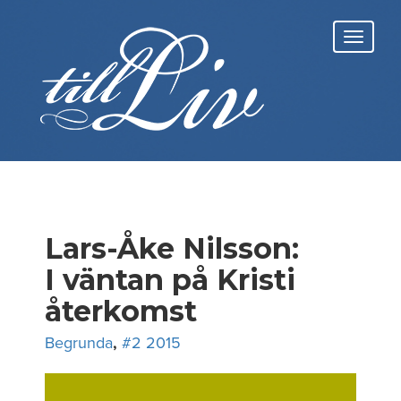
Skip
to
Toggl
content
navig
Lars-Åke Nilsson:
I väntan på Kristi
återkomst
Begrunda
,
#2 2015