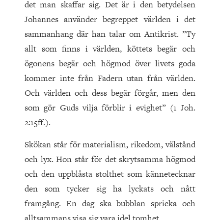
det man skaffar sig. Det är i den betydelsen
Johannes använder begreppet världen i det
sammanhang där han talar om Antikrist. ”Ty
allt som finns i världen, köttets begär och
ögonens begär och högmod över livets goda
kommer inte från Fadern utan från världen.
Och världen och dess begär förgår, men den
som gör Guds vilja förblir i evighet” (1 Joh.
2:15ff.).
Skökan står för materialism, rikedom, välstånd
och lyx. Hon står för det skrytsamma högmod
och den uppblåsta stolthet som kännetecknar
den som tycker sig ha lyckats och nått
framgång. En dag ska bubblan spricka och
alltsammans visa sig vara idel tomhet.