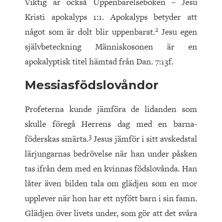
Viktig är också Uppenbarelseboken – Jesu
Kristi apokalyps 1:1. Apokalyps betyder att
2
något som är dolt blir uppenbarat.
Jesu egen
självbeteckning Människosonen är en
apokalyptisk titel hämtad från Dan. 7:13f.
Messiasfödslovåndor
Profeterna kunde jämföra de lidanden som
skulle föregå Herrens dag med en barna­
3
föderskas smärta.
Jesus jämför i sitt avskedstal
lärjungarnas bedrövelse när han under påsken
tas ifrån dem med en kvinnas födslovånda. Han
låter även bilden tala om glädjen som en mor
upplever när hon har ett nyfött barn i sin famn.
Glädjen över livets under, som gör att det svåra