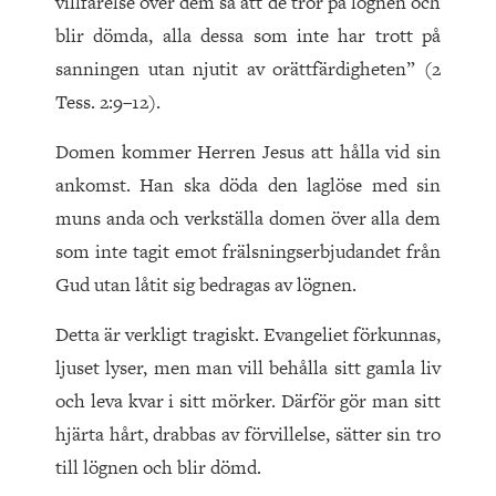
villfarelse över dem så att de tror på lögnen och
blir dömda, alla dessa som inte har trott på
sanningen utan njutit av orättfärdigheten” (2
Tess. 2:9–12).
Domen kommer Herren Jesus att hålla vid sin
ankomst. Han ska döda den laglöse med sin
muns anda och verkställa domen över alla dem
som inte tagit emot frälsningserbjudandet från
Gud utan låtit sig bedragas av lögnen.
Detta är verkligt tragiskt. Evangeliet förkunnas,
ljuset lyser, men man vill behålla sitt gamla liv
och leva kvar i sitt mörker. Därför gör man sitt
hjärta hårt, drabbas av förvillelse, sätter sin tro
till lögnen och blir dömd.