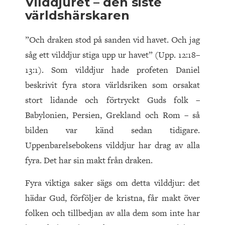
Vilddjuret – den siste
världshärskaren
”Och draken stod på sanden vid havet. Och jag
såg ett vilddjur stiga upp ur havet” (Upp. 12:18–
13:1). Som vilddjur hade profeten Daniel
beskrivit fyra stora världsriken som orsakat
stort lidande och förtryckt Guds folk –
Babylonien, Persien, Grekland och Rom – så
bilden var känd sedan tidigare.
Uppenbarelsebokens vilddjur har drag av alla
fyra. Det har sin makt från draken.
Fyra viktiga saker sägs om detta vilddjur: det
hädar Gud, förföljer de kristna, får makt över
folken och tillbedjan av alla dem som inte har