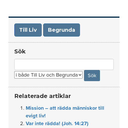
Till Liv
Begrunda
Sök
Search
for:
Relaterade artiklar
Mission – att rädda människor till
evigt liv!
Var inte rädda! (Joh. 14:27)