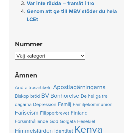
Var inte rädda – framåt i tro
Genom att ge till MBV stöder du hela
LCEt
Nummer
Nummer
Ämnen
Apostlagärningarna
Andra trosartikeln
BV
Bönhörelse
Biskop
bröd
De heliga tre
Familj
dagarna
Depression
Familjekommunion
Fariseism
Finland
Filipperbrevet
Försanthållande
God
Golgata
Hesekiel
Kenya
Himmelsfärden
Identitet