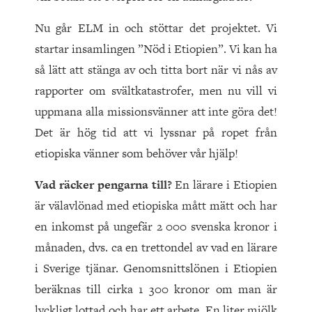
Nu går ELM in och stöttar det projektet. Vi
startar insamlingen ”Nöd i Etiopien”. Vi kan ha
så lätt att stänga av och titta bort när vi nås av
rapporter om svältkatastrofer, men nu vill vi
uppmana alla missionsvänner att inte göra det!
Det är hög tid att vi lyssnar på ropet från
etiopiska vänner som behöver vår hjälp!
Vad räcker pengarna till?
En lärare i Etiopien
är välavlönad med etiopiska mått mätt och har
en inkomst på ungefär 2 000 svenska kronor i
månaden, dvs. ca en trettondel av vad en lärare
i Sverige tjänar. Genomsnittslönen i Etiopien
beräknas till cirka 1 300 kronor om man är
lyckligt lottad och har ett arbete. En liter mjölk