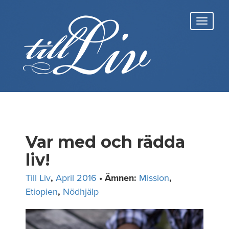
Skip
to
Toggl
content
navig
Var med och rädda
liv!
Till Liv
,
April 2016
• Ämnen:
Mission
,
Etiopien
,
Nödhjälp