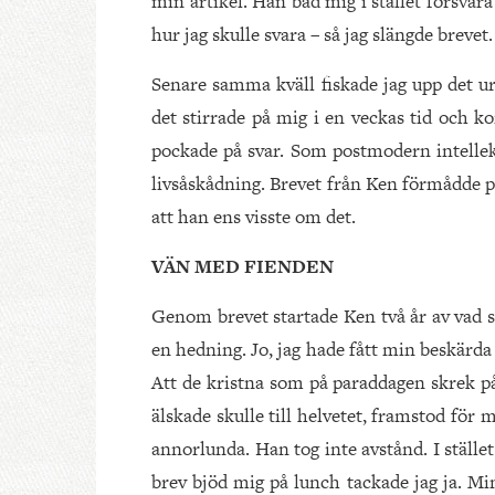
min artikel. Han bad mig i stället försvara
hur jag skulle svara – så jag slängde brevet.
Senare samma kväll fiskade jag upp det ur
det stirrade på mig i en veckas tid och k
pockade på svar. Som postmodern intellekt
livsåskådning. Brevet från Ken förmådde p
att han ens visste om det.
VÄN MED FIENDEN
Genom brevet startade Ken två år av vad 
en hedning. Jo, jag hade fått min beskärda 
Att de kristna som på paraddagen skrek på
älskade skulle till helvetet, framstod för 
annorlunda. Han tog inte avstånd. I ställe
brev bjöd mig på lunch tackade jag ja. Min