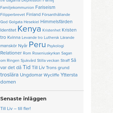
Familj
tre dagarna
Depression
Fariseism
Familjekommunion
Finland
Filipperbrevet
Försanthållande
Himmelsfärden
God
Golgata
Hesekiel
Kenya
Kristen
Identitet
Kristenhet
tro
Kvinna
Levande tro
Luthersk
Lärande
Peru
manskör
Nyår
Psykologi
Relationer
Rom
Roseniuskyrkan
Sagan
Så
om Ringen
Sjukvård
Stilla veckan
Straff
Tid
var det då
Till Liv
Trons grund
troslära
Yttersta
Ungdomar
Wycliffe
domen
Senaste inläggen
Till Liv – till fler!