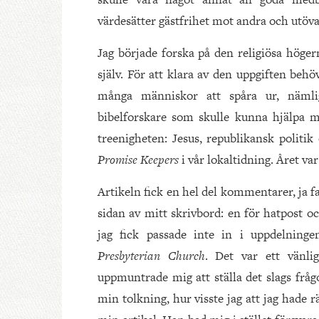
värdesätter gästfrihet mot andra och utöva
Jag började forska på den religiösa höge
själv. För att klara av den uppgiften beh
många människor att spåra ur, nämli
bibelforskare som skulle kunna hjälpa m
treenigheten: Jesus, republikansk politi
Promise Keepers
i vår lokaltidning. Året var
Artikeln fick en hel del kommentarer, ja fa
sidan av mitt skrivbord: en för hatpost o
jag fick passade inte in i uppdelnin
Presbyterian Church
. Det var ett vänli
uppmuntrade mig att ställa det slags fråg
min tolkning, hur visste jag att jag hade