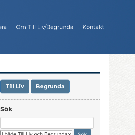
era
Om Till Liv/Begrunda
Kontakt
Till Liv
Begrunda
Sök
Search
for: