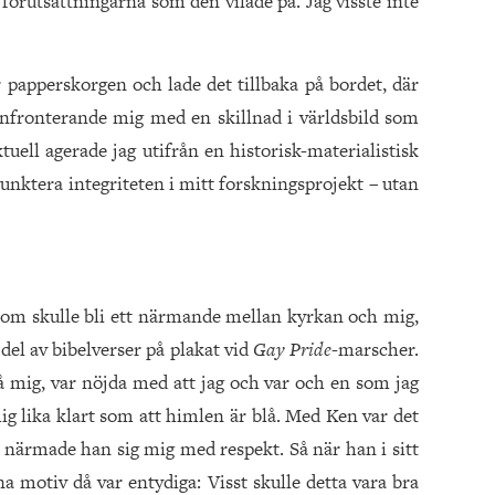
 förutsättningarna som den vilade på. Jag visste inte
 papperskorgen och lade det tillbaka på bordet, där
onfronterande mig med en skillnad i världsbild som
uell agerade jag utifrån en historisk-materialistisk
unktera integriteten i mitt forskningsprojekt – utan
som skulle bli ett närmande mellan kyrkan och mig,
del av bibelverser på plakat vid
Gay Pride
-marscher.
 mig, var nöjda med att jag och var och en som jag
mig lika klart som att himlen är blå. Med Ken var det
t närmade han sig mig med respekt. Så när han i sitt
a motiv då var entydiga: Visst skulle detta vara bra