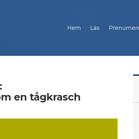
Hem
Läs
Prenumer
:
m en tågkrasch