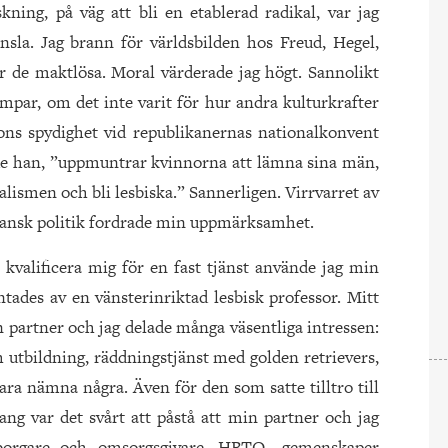
ning, på väg att bli en etablerad radikal, var jag
sla. Jag brann för världsbilden hos Freud, Hegel,
 de maktlösa. Moral värderade jag högt. Sannolikt
par, om det inte varit för hur andra kulturkrafter
ons spydighet vid republikanernas nationalkonvent
de han, ”uppmuntrar kvinnorna att lämna sina män,
talismen och bli lesbiska.” Sannerligen. Virrvarret av
ansk politik fordrade min uppmärksamhet.
t kvalificera mig för en fast tjänst använde jag min
ntades av en vänsterinriktad lesbisk professor. Mitt
Min partner och jag delade många väsentliga intressen:
h utbildning, räddningstjänst med golden retrievers,
bara nämna några. Även för den som satte tilltro till
ng var det svårt att påstå att min partner och jag
borgare och omsorgsgivare. HBTQ- gemenskaper