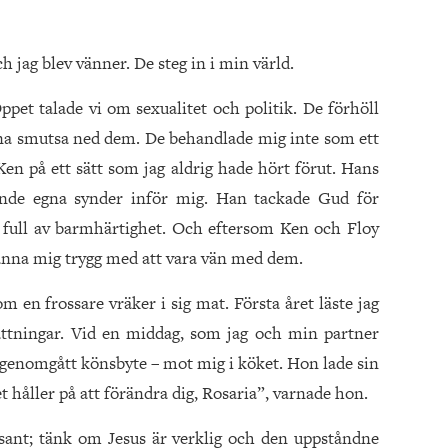
 jag blev vänner. De steg in i min värld.
pet talade vi om sexualitet och politik. De förhöll
na smutsa ned dem. De behandlade mig inte som ett
Ken på ett sätt som jag aldrig hade hört förut. Hans
ände egna synder inför mig. Han tackade Gud för
å full av barmhärtighet. Och eftersom Ken och Floy
känna mig trygg med att vara vän med dem.
m en frossare vräker i sig mat. Första året läste jag
sättningar. Vid en middag, som jag och min partner
genomgått könsbyte – mot mig i köket. Hon lade sin
 håller på att förändra dig, Rosaria”, varnade hon.
 sant; tänk om Jesus är verklig och den uppståndne