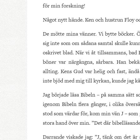
för min forskning!
Något nytt hände. Ken och hustrun Floy och
De mötte mina vänner. Vi bytte böcker. Öp
sig inte som om sådana samtal skulle kun
oskrivet blad. När vi åt tillsammans, bad 
böner var närgångna, sårbara. Han bek
allting. Kens Gud var helig och fast, änd
inte bjöd med mig till kyrkan, kunde jag 
Jag började läsa Bibeln – på samma sätt so
igenom Bibeln flera gånger, i olika över
stod som värdar för, kom min vän J – som 
stora hand över min. ”Det där bibelläsandet
Darrande viskade jag: ”J, tänk om det är