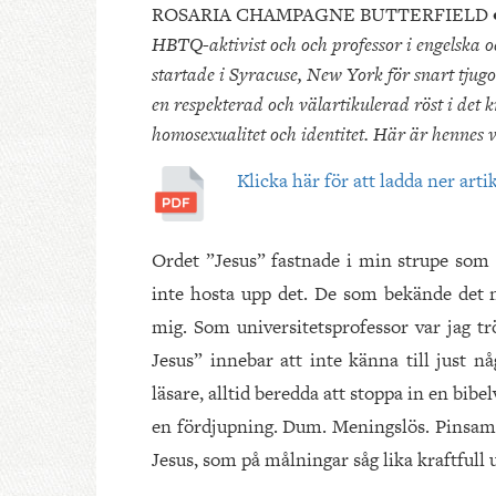
ROSARIA CHAMPAGNE BUTTERFIELD 
HBTQ-aktivist och och professor i engelska oc
startade i Syracuse, New York för snart tjugo
en respekterad och välartikulerad röst i det 
homosexualitet och identitet. Här är hennes v
Klicka här för att ladda ner arti
Ordet ”Jesus” fastnade i min strupe som 
inte hosta upp det. De som bekände det
mig. Som universitetsprofessor var jag tr
Jesus” innebar att inte känna till just n
läsare, alltid beredda att stoppa in en bib
en fördjupning. Dum. Meningslös. Pinsam. 
Jesus, som på målningar såg lika kraftful