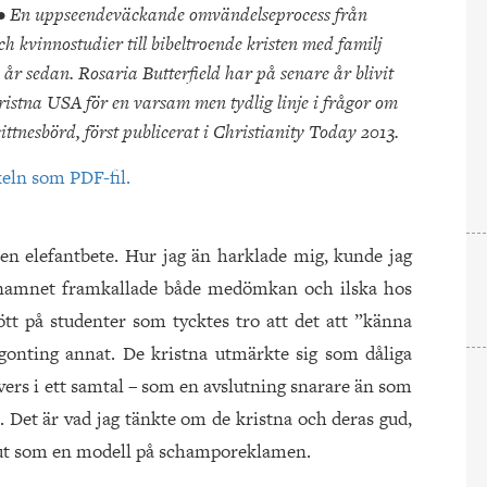
•
En uppseendeväckande omvändelseprocess från
h kvinnostudier till bibeltroende kristen med familj
 år sedan. Rosaria Butterfield har på senare år blivit
kristna USA för en varsam men tydlig linje i frågor om
ittnesbörd, först publicerat i Christianity Today 2013.
keln som PDF-fil.
en elefantbete. Hur jag än harklade mig, kunde jag
 namnet framkallade både medömkan och ilska hos
ött på studenter som tycktes tro att det att ”känna
ågonting annat. De kristna utmärkte sig som dåliga
elvers i ett samtal – som en avslutning snarare än som
Det är vad jag tänkte om de kristna och deras gud,
l ut som en modell på schamporeklamen.