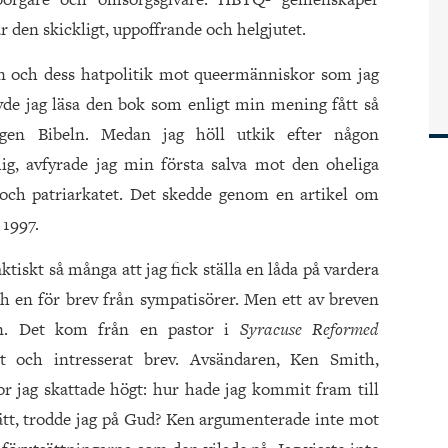
r den skickligt, uppoffrande och helgjutet.
rn och dess hatpolitik mot queermänniskor som jag
övde jag läsa den bok som enligt min mening fått så
gen Bibeln. Medan jag höll utkik efter någon
ig, avfyrade jag min första salva mot den oheliga
k och patriarkatet. Det skedde genom en artikel om
 1997.
ktiskt så många att jag fick ställa en låda på vardera
ch en för brev från sympatisörer. Men ett av breven
gen. Det kom från en pastor i
Syracuse Reformed
gt och intresserat brev. Avsändaren, Ken Smith,
or jag skattade högt: hur hade jag kommit fram till
 rätt, trodde jag på Gud? Ken argumenterade inte mot