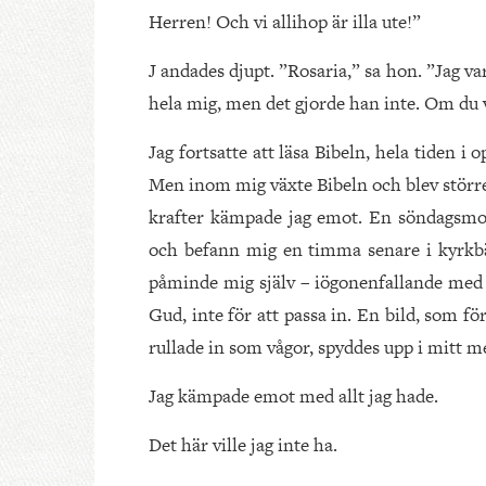
Herren! Och vi allihop är illa ute!”
J andades djupt. ”Rosaria,” sa hon. ”Jag var
hela mig, men det gjorde han inte. Om du vi
Jag fortsatte att läsa Bibeln, hela tiden i
Men inom mig växte Bibeln och blev större ä
krafter kämpade jag emot. En söndagsmor
och befann mig en timma senare i kyrk
påminde mig själv – iögonenfallande med m
Gud, inte för att passa in. En bild, som för
rullade in som vågor, spyddes upp i mitt 
Jag kämpade emot med allt jag hade.
Det här ville jag inte ha.