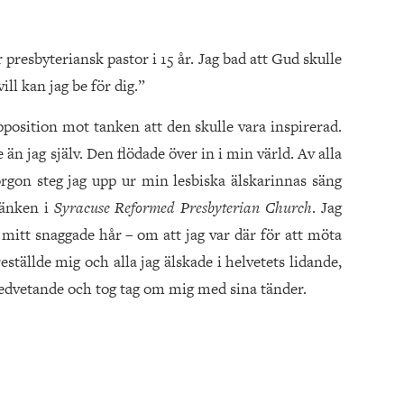
 presbyteriansk pastor i 15 år. Jag bad att Gud skulle
ll kan jag be för dig.”
 opposition mot tanken att den skulle vara inspirerad.
n jag själv. Den flödade över in i min värld. Av alla
gon steg jag upp ur min lesbiska älskarinnas säng
bänken i
Syracuse Reformed Presbyterian Church
. Jag
itt snaggade hår – om att jag var där för att möta
eställde mig och alla jag älskade i helvetets lidande,
medvetande och tog tag om mig med sina tänder.