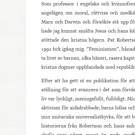
Som professor i engelska och kvinnoforsk
angelägen om moral, rättvisa och medkän
Marx och Darwin och försökte stå upp för
hade jag kunnat smälta Jesus och hans käm
stöttade den kristna högern. Pat Roberts
1992 fick igång mig. ”Feminismen”, håna
ta livet av barnen, idka häxeri, rasera kapi
kristna dogmer uppblandade med republik
Efter att ha gett ut en publikation för at
ställning för att avancera i det som förvä
liv var lyckligt, meningsfullt, fullödigt. 
aktivism för aidsdrabbade, barns hälsa oc
min unitariska universalistkyrka, för att 
historierna från Robertson och hans anha
skulle vara något annat än goda med