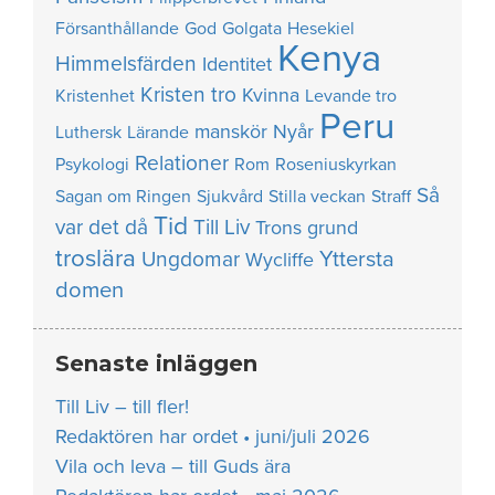
Försanthållande
God
Golgata
Hesekiel
Kenya
Himmelsfärden
Identitet
Kristen tro
Kvinna
Kristenhet
Levande tro
Peru
manskör
Nyår
Luthersk
Lärande
Relationer
Psykologi
Rom
Roseniuskyrkan
Så
Sagan om Ringen
Sjukvård
Stilla veckan
Straff
Tid
var det då
Till Liv
Trons grund
troslära
Yttersta
Ungdomar
Wycliffe
domen
Senaste inläggen
Till Liv – till fler!
Redaktören har ordet • juni/juli 2026
Vila och leva – till Guds ära