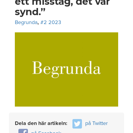
ett misstag, det var
synd.”
Begrunda
,
#2 2023
Dela den här artikeln:
på Twitter