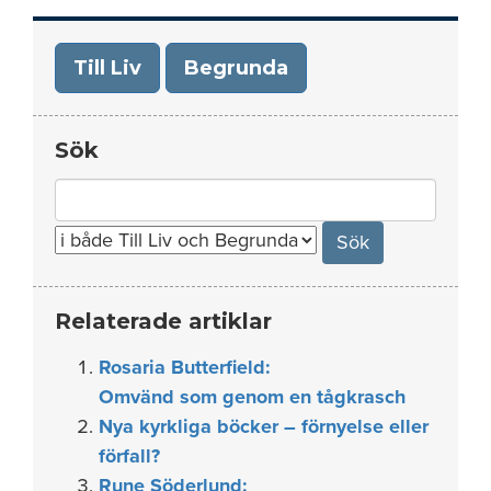
Till Liv
Begrunda
Sök
Search
for:
Relaterade artiklar
Rosaria Butterfield:
Omvänd som genom en tågkrasch
Nya kyrkliga böcker – förnyelse eller
förfall?
Rune Söderlund: