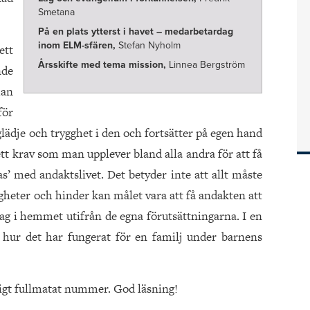
Smetana
På en plats ytterst i havet – medarbetardag
inom ELM-sfären,
Stefan Nyholm
tt
Årsskifte med tema mission,
Linnea Bergström
nde
man
för
glädje och trygghet i den och fortsätter på egen hand
 ett krav som man upplever bland alla andra för att få
s’ med andaktslivet. Det betyder inte att allt måste
righeter och hinder kan målet vara att få andakten att
slag i hemmet utifrån de egna förutsättningarna. I en
av hur det har fungerat för en familj under barnens
nligt fullmatat nummer. God läsning!