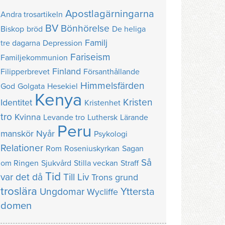
Apostlagärningarna
Andra trosartikeln
BV
Bönhörelse
Biskop
bröd
De heliga
Familj
tre dagarna
Depression
Fariseism
Familjekommunion
Finland
Filipperbrevet
Försanthållande
Himmelsfärden
God
Golgata
Hesekiel
Kenya
Kristen
Identitet
Kristenhet
tro
Kvinna
Levande tro
Luthersk
Lärande
Peru
manskör
Nyår
Psykologi
Relationer
Rom
Roseniuskyrkan
Sagan
Så
om Ringen
Sjukvård
Stilla veckan
Straff
Tid
var det då
Till Liv
Trons grund
troslära
Yttersta
Ungdomar
Wycliffe
domen