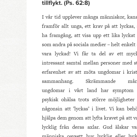
tillflykt. (Ps. 62:8)
I vår tid upplever många människor, kan
framför allt unga, ett krav på att lyckas, 
ha framgång, att visa upp ett lika lyckat 
som andra på sociala medier – helt enkelt 
vara lyckad! Vi får ta del av ett myc
intressant samtal mellan personer med s
erfarenhet av att möta ungdomar i kris
sammanhang. Skrämmande mån
ungdomar i vårt land har symptom
psykisk ohälsa trots större möjligheter
någonsin att ’lyckas’ i livet. Vi kan beh
hjälpa dem genom att lyfta kravet på att v
lycklig från deras axlar. Gud älskar va
människa oavsett hur lycklig eller lyc