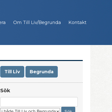
era
Om Till Liv/Begrunda
Kontakt
Till Liv
Begrunda
Sök
Search
for: