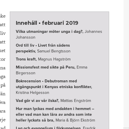
ske
Innehåll • februari 2019
att
Vilka utmaningar möter unga i dag?,
Johannes
liv
Johansson
att
Ord till liv • Livet från sädens
ket
perspektiv,
Samuel Bengtsson
tor
Trons kraft,
Magnus Hagström
tna
Missionsfest med sikte på Peru,
Emma
Birgersson
ga
Bokrecension • Debutroman med
 på
utgångspunkt i Kenyas etniska konflikter,
 än
Kristina Helgesson
Vad gör vi av vår ilska?,
Mattias Engström
öva
Hur man lyckas med andakten i hemmet –
ara
eller vad man kan lära av andra som inte
rje
heller lyckats så bra,
Maria & Björn Ekström
kad
Lag och evangelium i förkunnelsen,
Fredrik