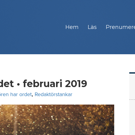
Hem
Läs
Prenumer
et • februari 2019
ren har ordet
,
Redaktörstankar