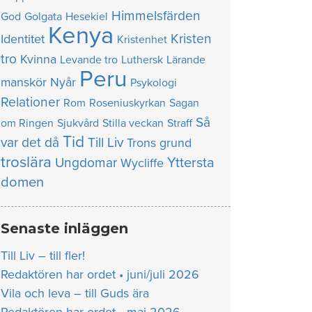
Himmelsfärden
God
Golgata
Hesekiel
Kenya
Kristen
Identitet
Kristenhet
tro
Kvinna
Levande tro
Luthersk
Lärande
Peru
manskör
Nyår
Psykologi
Relationer
Rom
Roseniuskyrkan
Sagan
Så
om Ringen
Sjukvård
Stilla veckan
Straff
Tid
var det då
Till Liv
Trons grund
troslära
Yttersta
Ungdomar
Wycliffe
domen
Senaste inläggen
Till Liv – till fler!
Redaktören har ordet • juni/juli 2026
Vila och leva – till Guds ära