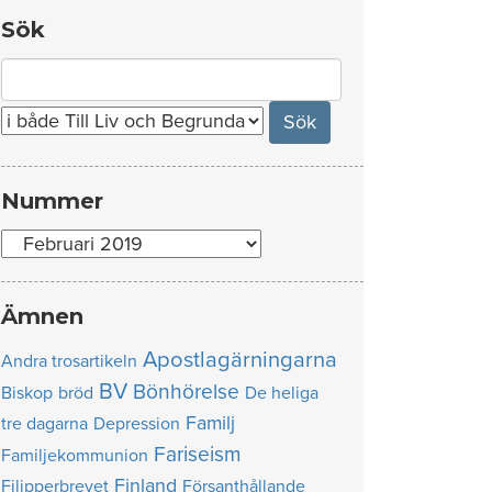
Sök
Search
for:
Nummer
Nummer
Ämnen
Apostlagärningarna
Andra trosartikeln
BV
Bönhörelse
Biskop
bröd
De heliga
Familj
tre dagarna
Depression
Fariseism
Familjekommunion
Finland
Filipperbrevet
Försanthållande