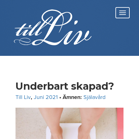
Skip
to
Toggl
content
navig
Underbart skapad?
Till Liv
,
Juni 2021
• Ämnen:
Själavård