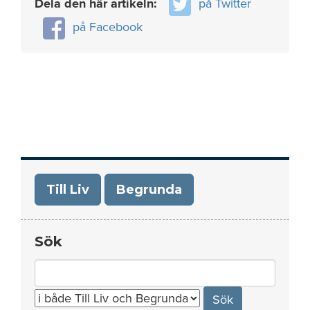
Dela den här artikeln:
på Twitter
på Facebook
Till Liv
Begrunda
Sök
Search
for: