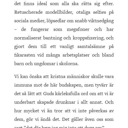
det finns ideal som alla ska rätta sig efter.
Retuscherade modellbilder, otaliga selfies på
sociala medier, löpsedlar om snabb viktnedgång
– de fungerar som megafoner och har
normaliserat bantning och kroppsfixering, och
gjort dem till ett vanligt samtalsämne på
fikarasten vid många arbetsplatser och bland
barn och ungdomar i skolorna.
Vi kan önska att kristna människor skulle vara
immuna mot de här budskapen, men tyvärr är
det så lätt att Guds kärleksfulla ord om att vi är
underbart skapade drunknar i allt annat. Och
hur mycket vi än tror att vi inte påverkas av
dem, gör vi ändå det. Det gäller även oss som
sagt ”det där bryr jag mig inte ett dugg om”.