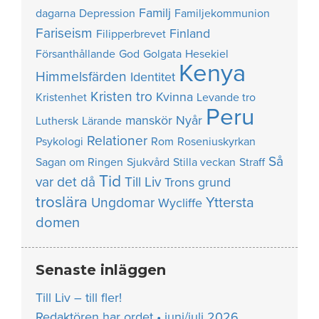
Familj
dagarna
Depression
Familjekommunion
Fariseism
Finland
Filipperbrevet
Försanthållande
God
Golgata
Hesekiel
Kenya
Himmelsfärden
Identitet
Kristen tro
Kvinna
Kristenhet
Levande tro
Peru
manskör
Nyår
Luthersk
Lärande
Relationer
Psykologi
Rom
Roseniuskyrkan
Så
Sagan om Ringen
Sjukvård
Stilla veckan
Straff
Tid
var det då
Till Liv
Trons grund
troslära
Yttersta
Ungdomar
Wycliffe
domen
Senaste inläggen
Till Liv – till fler!
Redaktören har ordet • juni/juli 2026