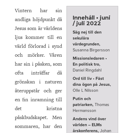
Vintern har sin
Innehåll • juni
andliga höjdpunkt då
/ juli 2022
Jesus som är världens
Säg nej till den
ljus kommer till en
sekulära
värdegrunden,
värld förlorad i synd
Susanna Birgersson
och mörker. Våren
Missionsledaren •
har sin i påsken, som
En politisk tro,
Daniel Ringdahl
ofta inträffar då
Ord till liv • Fäst
grönskan i naturen
dina ögon på Jesus,
återuppstår och ger
Olle L Nilsson
en fin inramning till
Putin och
patriarken,
Thomas
det kristna
Hermansson
påskbudskapet. Men
Andens vind över
världen – ELMs
sommaren, har den
årskonferens,
Johan