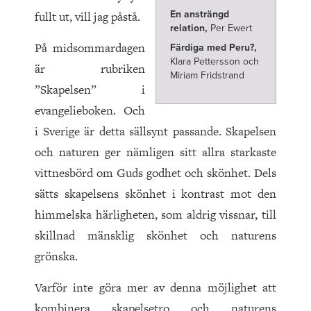
fullt ut, vill jag påstå.
En ansträngd
relation,
Per Ewert
På midsommardagen
Färdiga med Peru?,
Klara Pettersson och
är rubriken
Miriam Fridstrand
”Skapelsen” i
evangelieboken. Och
i Sverige är detta sällsynt passande. Skapelsen
och naturen ger nämligen sitt allra starkaste
vittnesbörd om Guds godhet och skönhet. Dels
sätts skapelsens skönhet i kontrast mot den
himmelska härligheten, som aldrig vissnar, till
skillnad mänsklig skönhet och naturens
grönska.
Varför inte göra mer av denna möjlighet att
kombinera skapelsetro och naturens