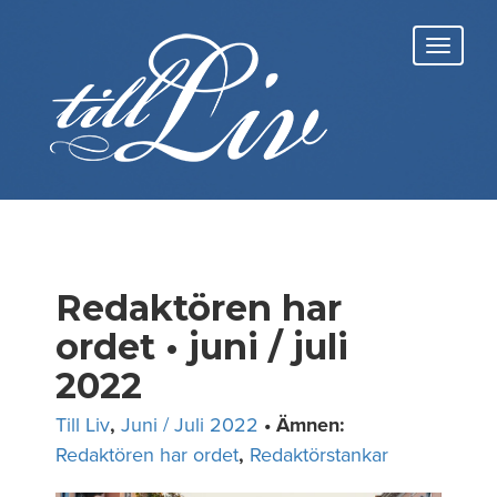
Skip
to
Toggl
content
navig
Redaktören har
ordet • juni / juli
2022
Till Liv
,
Juni / Juli 2022
• Ämnen:
Redaktören har ordet
,
Redaktörstankar