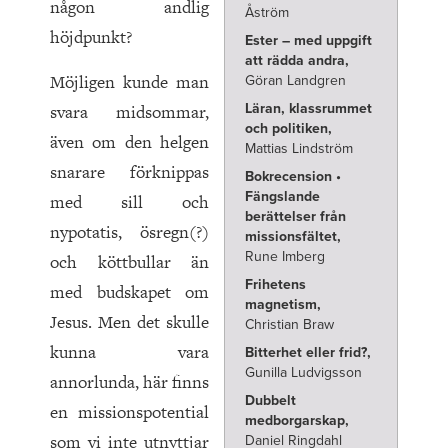
någon andlig
Åström
höjdpunkt?
Ester – med uppgift
att rädda andra,
Möjligen kunde man
Göran Landgren
svara midsommar,
Läran, klassrummet
och politiken,
även om den helgen
Mattias Lindström
snarare förknippas
Bokrecension •
Fängslande
med sill och
berättelser från
nypotatis, ösregn(?)
missionsfältet,
Rune Imberg
och köttbullar än
Frihetens
med budskapet om
magnetism,
Jesus. Men det skulle
Christian Braw
kunna vara
Bitterhet eller frid?,
Gunilla Ludvigsson
annorlunda, här finns
Dubbelt
en missionspotential
medborgarskap,
som vi inte utnyttjar
Daniel Ringdahl