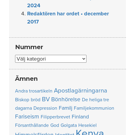
2024
Redaktören har ordet • december
2017
Nummer
Nummer
Ämnen
Apostlagärningarna
Andra trosartikeln
BV
Bönhörelse
Biskop
bröd
De heliga tre
Familj
dagarna
Depression
Familjekommunion
Fariseism
Finland
Filipperbrevet
Försanthållande
God
Golgata
Hesekiel
Kenya
Himmelsfärden