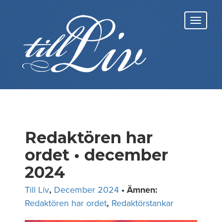
Skip
to
Toggl
content
navig
Redaktören har
ordet • december
2024
Till Liv
,
December 2024
• Ämnen:
Redaktören har ordet
,
Redaktörstankar