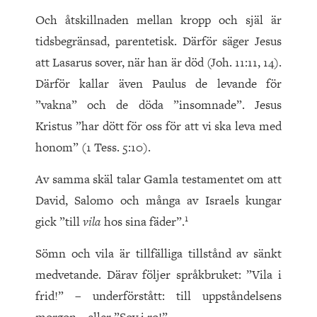
Och åtskillnaden mellan kropp och själ är
tidsbegränsad, parentetisk. Därför säger Jesus
att Lasarus sover, när han är död (Joh. 11:11, 14).
Därför kallar även Paulus de levande för
”vakna” och de döda ”insomnade”. Jesus
Kristus ”har dött för oss för att vi ska leva med
honom” (1 Tess. 5:10).
Av samma skäl talar Gamla testamentet om att
David, Salomo och många av Israels kungar
1
gick ”till
vila
hos sina fäder”.
Sömn och vila är tillfälliga tillstånd av sänkt
medvetande. Därav följer språkbruket: ”Vila i
frid!” – underförstått: till uppståndelsens