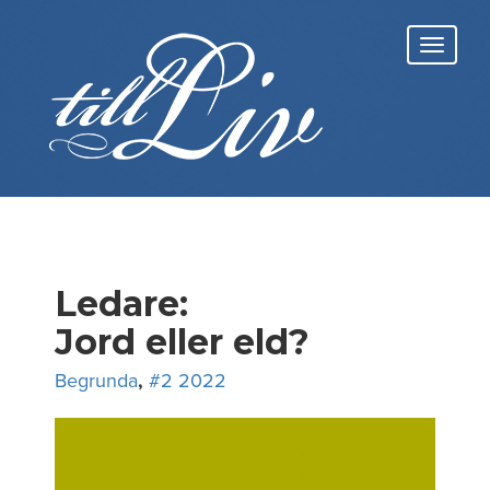
Skip
to
Toggl
content
navig
Ledare:
Jord eller eld?
Begrunda
,
#2 2022