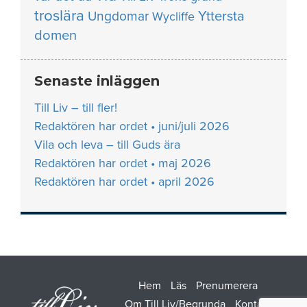
troslära
Yttersta
Ungdomar
Wycliffe
domen
Senaste inläggen
Till Liv – till fler!
Redaktören har ordet • juni/juli 2026
Vila och leva – till Guds ära
Redaktören har ordet • maj 2026
Redaktören har ordet • april 2026
Hem
Läs
Prenumerera
Om Till Liv/Begrunda
Kontakt