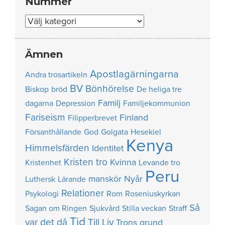
Nummer
Nummer
Ämnen
Apostlagärningarna
Andra trosartikeln
BV
Bönhörelse
Biskop
bröd
De heliga tre
Familj
dagarna
Depression
Familjekommunion
Fariseism
Finland
Filipperbrevet
Försanthållande
God
Golgata
Hesekiel
Kenya
Himmelsfärden
Identitet
Kristen tro
Kvinna
Kristenhet
Levande tro
Peru
manskör
Nyår
Luthersk
Lärande
Relationer
Psykologi
Rom
Roseniuskyrkan
Så
Sagan om Ringen
Sjukvård
Stilla veckan
Straff
Tid
var det då
Till Liv
Trons grund