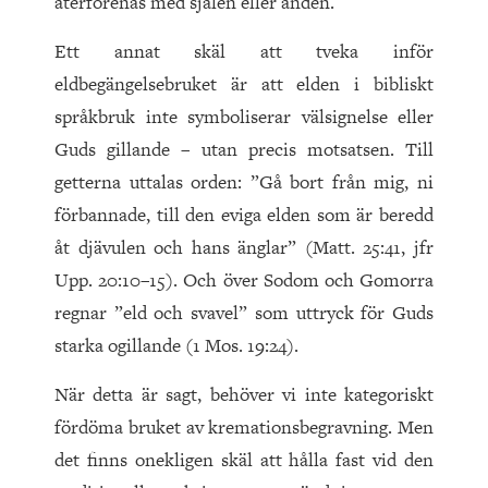
återförenas med själen eller anden.
Ett annat skäl att tveka inför
eldbegängelsebruket är att elden i bibliskt
språkbruk inte symboliserar välsignelse eller
Guds gillande – utan precis motsatsen. Till
getterna uttalas orden: ”Gå bort från mig, ni
förbannade, till den eviga elden som är beredd
åt djävulen och hans änglar” (Matt. 25:41, jfr
Upp. 20:10–15). Och över Sodom och Gomorra
regnar ”eld och svavel” som uttryck för Guds
starka ogillande (1 Mos. 19:24).
När detta är sagt, behöver vi inte kategoriskt
fördöma bruket av kremations­begravning. Men
det finns onekligen skäl att hålla fast vid den