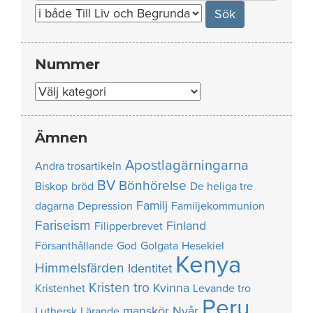
for:
Nummer
Nummer
Ämnen
Apostlagärningarna
Andra trosartikeln
BV
Bönhörelse
Biskop
bröd
De heliga tre
Familj
dagarna
Depression
Familjekommunion
Fariseism
Finland
Filipperbrevet
Försanthållande
God
Golgata
Hesekiel
Kenya
Himmelsfärden
Identitet
Kristen tro
Kvinna
Kristenhet
Levande tro
Peru
manskör
Nyår
Luthersk
Lärande