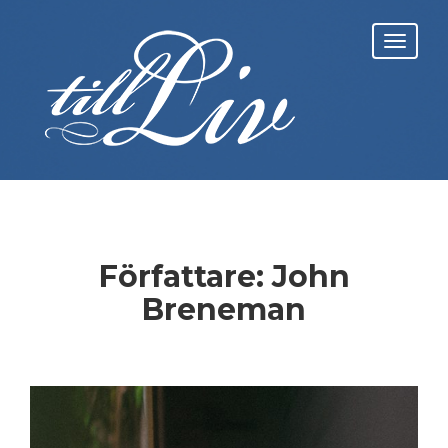
Skip
to
Toggl
content
navig
Författare:
John
Breneman