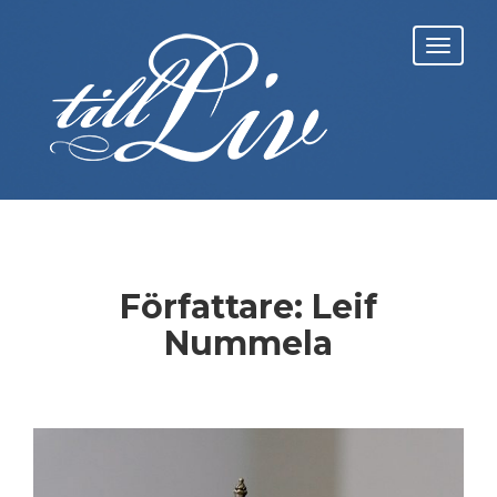
Skip
to
Toggl
content
navig
Författare:
Leif
Nummela