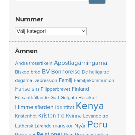
Nummer
Nummer
Ämnen
Apostlagärningarna
Andra trosartikeln
BV
Bönhörelse
Biskop
bröd
De heliga tre
Familj
dagarna
Depression
Familjekommunion
Fariseism
Finland
Filipperbrevet
Försanthållande
God
Golgata
Hesekiel
Kenya
Himmelsfärden
Identitet
Kristen tro
Kvinna
Kristenhet
Levande tro
Peru
manskör
Nyår
Luthersk
Lärande
Relationer
Psykologi
Rom
Roseniuskyrkan