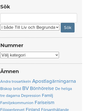
Sök
Search
for:
Nummer
Nummer
Ämnen
Apostlagärningarna
Andra trosartikeln
BV
Bönhörelse
Biskop
bröd
De heliga
Familj
tre dagarna
Depression
Fariseism
Familjekommunion
Finland
Filipperbrevet
Försanthållande