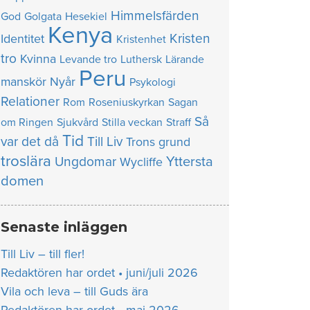
Himmelsfärden
God
Golgata
Hesekiel
Kenya
Kristen
Identitet
Kristenhet
tro
Kvinna
Levande tro
Luthersk
Lärande
Peru
manskör
Nyår
Psykologi
Relationer
Rom
Roseniuskyrkan
Sagan
Så
om Ringen
Sjukvård
Stilla veckan
Straff
Tid
var det då
Till Liv
Trons grund
troslära
Yttersta
Ungdomar
Wycliffe
domen
Senaste inläggen
Till Liv – till fler!
Redaktören har ordet • juni/juli 2026
Vila och leva – till Guds ära