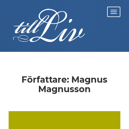
Skip
to
Toggl
content
navig
Författare:
Magnus
Magnusson