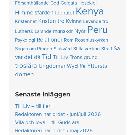
Försanthållande
God
Golgata
Hesekiel
Kenya
Himmelsfärden
Identitet
Kristen tro
Kvinna
Kristenhet
Levande tro
Peru
manskör
Nyår
Luthersk
Lärande
Relationer
Psykologi
Rom
Roseniuskyrkan
Så
Sagan om Ringen
Sjukvård
Stilla veckan
Straff
Tid
var det då
Till Liv
Trons grund
troslära
Yttersta
Ungdomar
Wycliffe
domen
Senaste inläggen
Till Liv – till fler!
Redaktören har ordet • juni/juli 2026
Vila och leva – till Guds ära
Redaktören har ordet • maj 2026