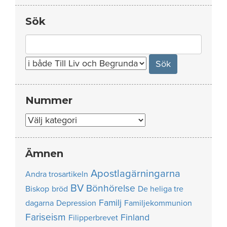
Sök
Search
for:
Nummer
Nummer
Ämnen
Apostlagärningarna
Andra trosartikeln
BV
Bönhörelse
Biskop
bröd
De heliga tre
Familj
dagarna
Depression
Familjekommunion
Fariseism
Finland
Filipperbrevet