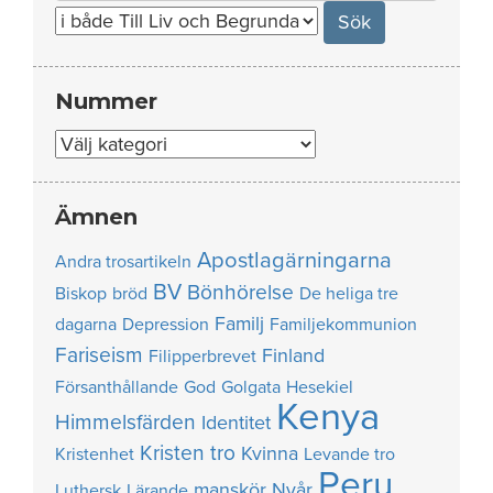
for:
Nummer
Nummer
Ämnen
Apostlagärningarna
Andra trosartikeln
BV
Bönhörelse
Biskop
bröd
De heliga tre
Familj
dagarna
Depression
Familjekommunion
Fariseism
Finland
Filipperbrevet
Försanthållande
God
Golgata
Hesekiel
Kenya
Himmelsfärden
Identitet
Kristen tro
Kvinna
Kristenhet
Levande tro
Peru
manskör
Nyår
Luthersk
Lärande