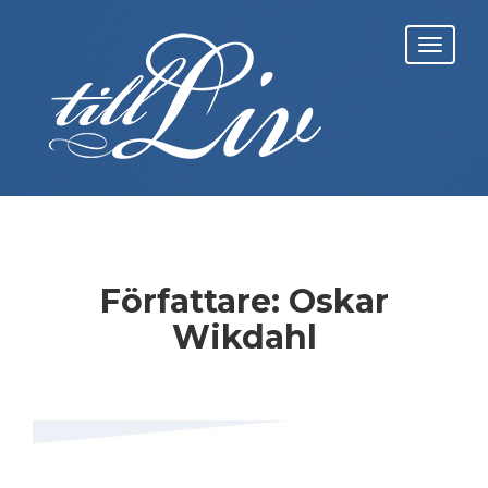
Skip
to
Toggl
content
navig
Författare:
Oskar
Wikdahl