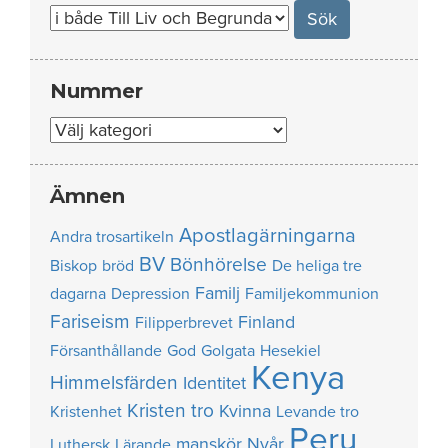
for:
Nummer
Nummer
Ämnen
Apostlagärningarna
Andra trosartikeln
BV
Bönhörelse
Biskop
bröd
De heliga tre
Familj
dagarna
Depression
Familjekommunion
Fariseism
Finland
Filipperbrevet
Försanthållande
God
Golgata
Hesekiel
Kenya
Himmelsfärden
Identitet
Kristen tro
Kvinna
Kristenhet
Levande tro
Peru
manskör
Nyår
Luthersk
Lärande