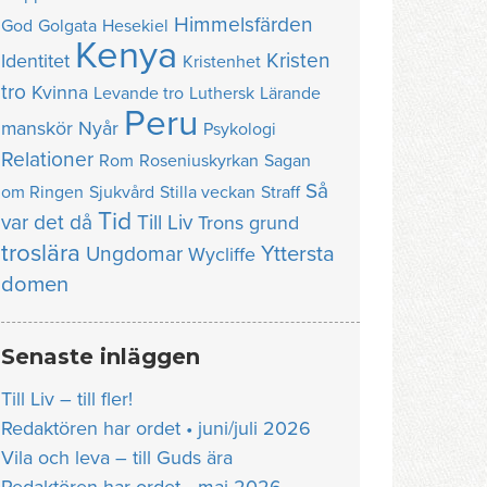
Himmelsfärden
God
Golgata
Hesekiel
Kenya
Kristen
Identitet
Kristenhet
tro
Kvinna
Levande tro
Luthersk
Lärande
Peru
manskör
Nyår
Psykologi
Relationer
Rom
Roseniuskyrkan
Sagan
Så
om Ringen
Sjukvård
Stilla veckan
Straff
Tid
var det då
Till Liv
Trons grund
troslära
Yttersta
Ungdomar
Wycliffe
domen
Senaste inläggen
Till Liv – till fler!
Redaktören har ordet • juni/juli 2026
Vila och leva – till Guds ära