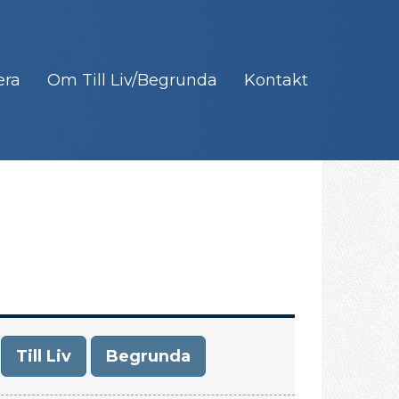
era
Om Till Liv/Begrunda
Kontakt
Till Liv
Begrunda