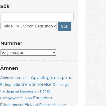
Sök
Search
for:
Nummer
Nummer
Ämnen
Apostlagärningarna
Andra trosartikeln
BV
Bönhörelse
Biskop
bröd
De heliga
Familj
tre dagarna
Depression
Fariseism
Familjekommunion
Finland
Filipperbrevet
Försanthållande