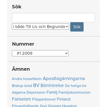
Sök
Search
for:
Nummer
Nummer
Ämnen
Apostlagärningarna
Andra trosartikeln
BV
Bönhörelse
Biskop
bröd
De heliga tre
Familj
dagarna
Depression
Familjekommunion
Fariseism
Finland
Filipperbrevet
Försanthållande
God
Golgata
Hesekiel