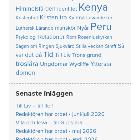
Kenya
Himmelsfärden
Identitet
Kristen tro
Kvinna
Kristenhet
Levande tro
Peru
manskör
Nyår
Luthersk
Lärande
Relationer
Psykologi
Rom
Roseniuskyrkan
Så
Sagan om Ringen
Sjukvård
Stilla veckan
Straff
Tid
var det då
Till Liv
Trons grund
troslära
Yttersta
Ungdomar
Wycliffe
domen
Senaste inläggen
Till Liv – till fler!
Redaktören har ordet • juni/juli 2026
Vila och leva – till Guds ära
Redaktören har ordet • maj 2026
Redaktören har ordet • april 2026