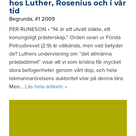
hos Luther, Rosenius och i vår
tid
Begrunda
,
#1 2009
PER RUNESON • ”Ni är ett utvalt släkte, ett
konungsligt prästerskap.” Orden ovan ur Första
Petrusbrevet (2:9) är välkända, men vad betyder
de? Luthers undervisning om ”det allmänna
prästadömet” visar att vi som kristna får mycket
stora befogenheter genom vårt dop, och hela
lekmannarörelsens auktoritet vilar på denna lära.
Men…
Läs hela artikeln »