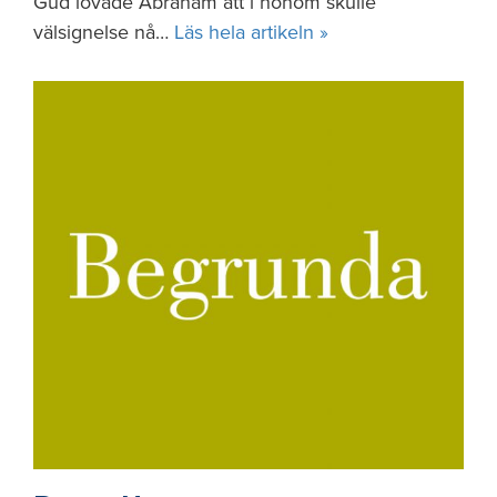
Gud lovade Abraham att i honom skulle
välsignelse nå…
Läs hela artikeln »