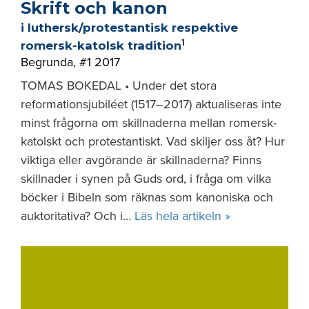
Skrift och kanon
i luthersk/protestantisk respektive
1
romersk-katolsk tradition
Begrunda
,
#1 2017
TOMAS BOKEDAL • Under det stora
reformationsjubiléet (1517–2017) aktualiseras inte
minst frågorna om skillnaderna mellan romersk-
katolskt och protestantiskt. Vad skiljer oss åt? Hur
viktiga eller avgörande är skillnaderna? Finns
skillnader i synen på Guds ord, i fråga om vilka
böcker i Bibeln som räknas som kanoniska och
auktoritativa? Och i…
Läs hela artikeln »