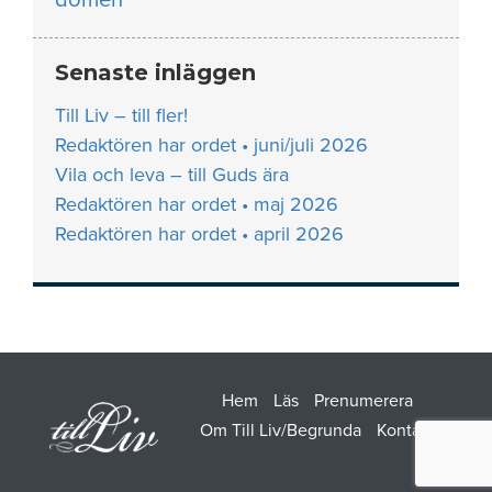
Senaste inläggen
Till Liv – till fler!
Redaktören har ordet • juni/juli 2026
Vila och leva – till Guds ära
Redaktören har ordet • maj 2026
Redaktören har ordet • april 2026
Hem
Läs
Prenumerera
Om Till Liv/Begrunda
Kontakt