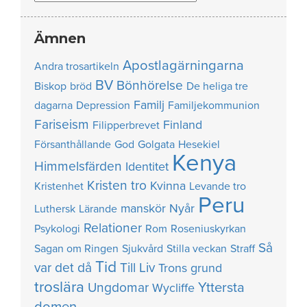
Ämnen
Apostlagärningarna
Andra trosartikeln
BV
Bönhörelse
Biskop
bröd
De heliga tre
Familj
dagarna
Depression
Familjekommunion
Fariseism
Finland
Filipperbrevet
Försanthållande
God
Golgata
Hesekiel
Kenya
Himmelsfärden
Identitet
Kristen tro
Kvinna
Kristenhet
Levande tro
Peru
manskör
Nyår
Luthersk
Lärande
Relationer
Psykologi
Rom
Roseniuskyrkan
Så
Sagan om Ringen
Sjukvård
Stilla veckan
Straff
Tid
var det då
Till Liv
Trons grund
troslära
Yttersta
Ungdomar
Wycliffe
domen