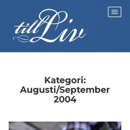
Skip
to
Toggl
content
navig
Kategori:
Augusti/September
2004