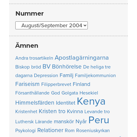
Nummer
Nummer
Ämnen
Apostlagärningarna
Andra trosartikeln
BV
Bönhörelse
Biskop
bröd
De heliga tre
Familj
dagarna
Depression
Familjekommunion
Fariseism
Finland
Filipperbrevet
Försanthållande
God
Golgata
Hesekiel
Kenya
Himmelsfärden
Identitet
Kristen tro
Kvinna
Kristenhet
Levande tro
Peru
manskör
Nyår
Luthersk
Lärande
Relationer
Psykologi
Rom
Roseniuskyrkan