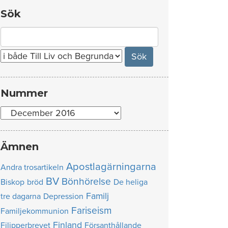
Sök
Search
for:
Nummer
Nummer
Ämnen
Apostlagärningarna
Andra trosartikeln
BV
Bönhörelse
Biskop
bröd
De heliga
Familj
tre dagarna
Depression
Fariseism
Familjekommunion
Finland
Filipperbrevet
Försanthållande