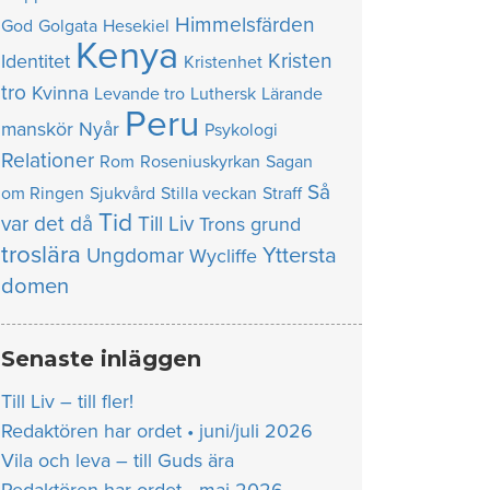
Himmelsfärden
God
Golgata
Hesekiel
Kenya
Kristen
Identitet
Kristenhet
tro
Kvinna
Levande tro
Luthersk
Lärande
Peru
manskör
Nyår
Psykologi
Relationer
Rom
Roseniuskyrkan
Sagan
Så
om Ringen
Sjukvård
Stilla veckan
Straff
Tid
var det då
Till Liv
Trons grund
troslära
Yttersta
Ungdomar
Wycliffe
domen
Senaste inläggen
Till Liv – till fler!
Redaktören har ordet • juni/juli 2026
Vila och leva – till Guds ära