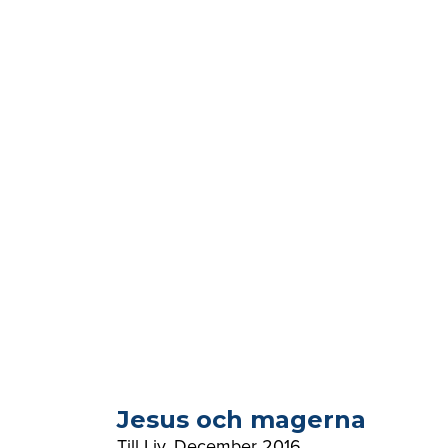
Jesus och magerna
Till Liv
,
December 2016