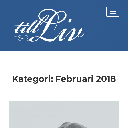
Skip
to
Toggl
content
navig
Kategori:
Februari 2018