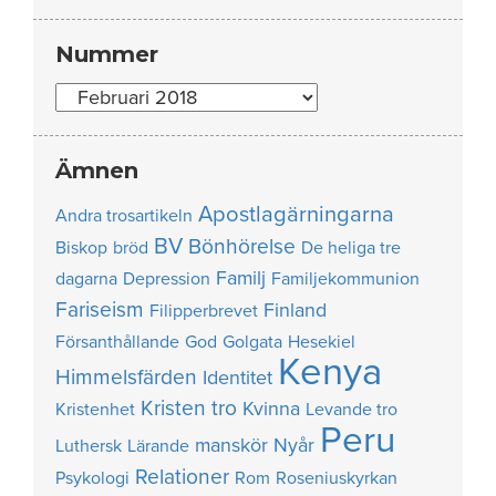
Nummer
Nummer
Ämnen
Apostlagärningarna
Andra trosartikeln
BV
Bönhörelse
Biskop
bröd
De heliga tre
Familj
dagarna
Depression
Familjekommunion
Fariseism
Finland
Filipperbrevet
Försanthållande
God
Golgata
Hesekiel
Kenya
Himmelsfärden
Identitet
Kristen tro
Kvinna
Kristenhet
Levande tro
Peru
manskör
Nyår
Luthersk
Lärande
Relationer
Psykologi
Rom
Roseniuskyrkan