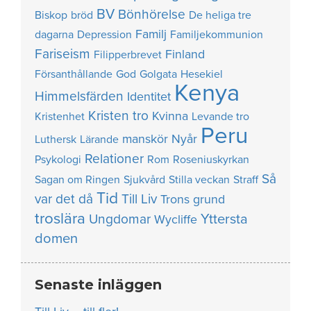
BV
Bönhörelse
Biskop
bröd
De heliga tre
Familj
dagarna
Depression
Familjekommunion
Fariseism
Finland
Filipperbrevet
Försanthållande
God
Golgata
Hesekiel
Kenya
Himmelsfärden
Identitet
Kristen tro
Kvinna
Kristenhet
Levande tro
Peru
manskör
Nyår
Luthersk
Lärande
Relationer
Psykologi
Rom
Roseniuskyrkan
Så
Sagan om Ringen
Sjukvård
Stilla veckan
Straff
Tid
var det då
Till Liv
Trons grund
troslära
Yttersta
Ungdomar
Wycliffe
domen
Senaste inläggen