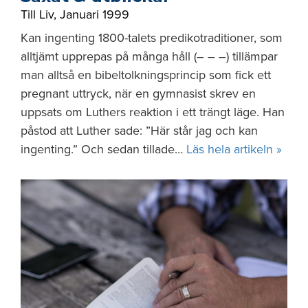
Till Liv
,
Januari 1999
Kan ingenting 1800-talets predikotraditioner, som
alltjämt upprepas på många håll (– – –) tillämpar
man alltså en bibeltolkningsprincip som fick ett
pregnant uttryck, när en gymnasist skrev en
uppsats om Luthers reaktion i ett trängt läge. Han
påstod att Luther sade: ”Här står jag och kan
ingenting.” Och sedan tillade…
Läs hela artikeln »