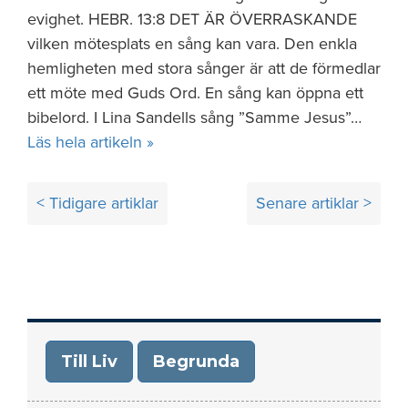
evighet. HEBR. 13:8 DET ÄR ÖVERRASKANDE
vilken mötesplats en sång kan vara. Den enkla
hemligheten med stora sånger är att de förmedlar
ett möte med Guds Ord. En sång kan öppna ett
bibelord. I Lina Sandells sång ”Samme Jesus”…
Läs hela artikeln »
Inläggsnavigering
< Tidigare artiklar
Senare artiklar >
Till Liv
Begrunda