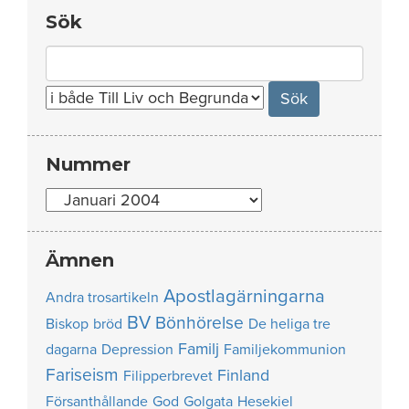
Sök
Search
for:
Nummer
Nummer
Ämnen
Apostlagärningarna
Andra trosartikeln
BV
Bönhörelse
Biskop
bröd
De heliga tre
Familj
dagarna
Depression
Familjekommunion
Fariseism
Finland
Filipperbrevet
Försanthållande
God
Golgata
Hesekiel