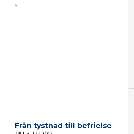
»
Från tystnad till befrielse
Till Liv
,
Juli 2012