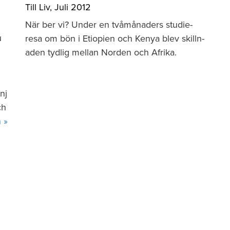
Till Liv
,
Juli 2012
När ber vi? Under en tvåmånaders studie­
u
resa om bön i Etiopien och Kenya blev skill­n­
aden tydlig mellan Norden och Afrika.
nj
ch
n »