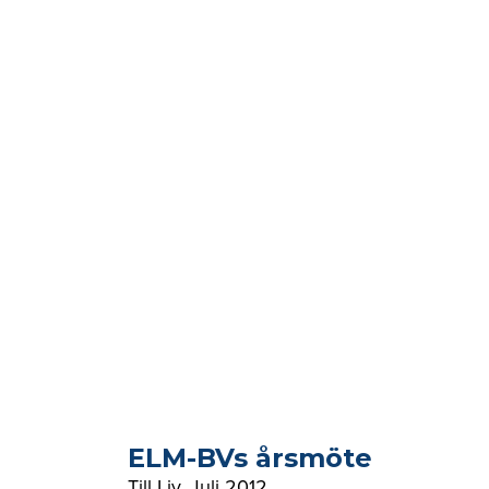
ELM-BVs årsmöte
Till Liv
,
Juli 2012