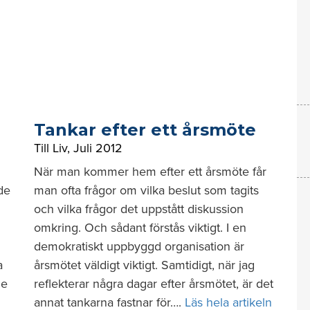
Tankar efter ett årsmöte
Till Liv
,
Juli 2012
När man kommer hem efter ett årsmöte får
de
man ofta frågor om vilka beslut som tagits
och vilka frågor det uppstått diskussion
omkring. Och sådant förstås viktigt. I en
demokratiskt uppbyggd organi­sa­tion är
a
årsmötet väldigt viktigt. Samtidigt, när jag
de
reflekterar några dagar efter årsmötet, är det
annat tankarna fastnar för….
Läs hela artikeln