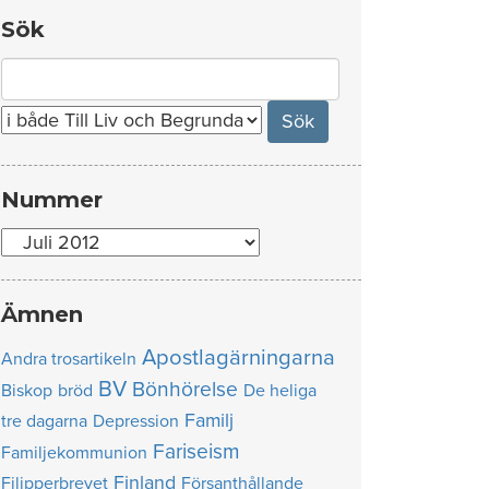
Sök
Search
for:
Nummer
Nummer
Ämnen
Apostlagärningarna
Andra trosartikeln
BV
Bönhörelse
Biskop
bröd
De heliga
Familj
tre dagarna
Depression
Fariseism
Familjekommunion
Finland
Filipperbrevet
Försanthållande