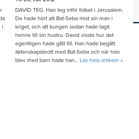
r
DAVID TEG. Han teg inför folket i Jerusalem.
da
De hade hört att Bat-Seba mist sin man i
 i
kriget, och att kungen sedan hade tagit
henne till sin hustru. David visste hur det
egentligen hade gått till. Han hade begått
äktenskapsbrott med Bat-Seba och när hon
blev med barn hade han…
Läs hela artikeln »