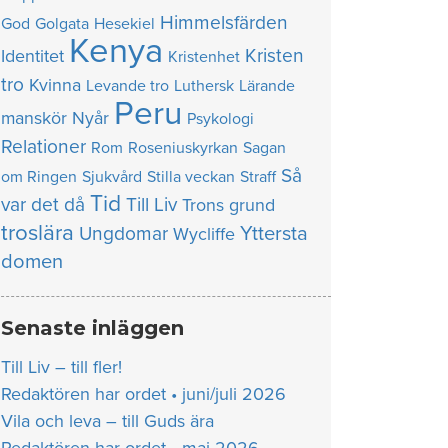
Himmelsfärden
God
Golgata
Hesekiel
Kenya
Kristen
Identitet
Kristenhet
tro
Kvinna
Levande tro
Luthersk
Lärande
Peru
manskör
Nyår
Psykologi
Relationer
Rom
Roseniuskyrkan
Sagan
Så
om Ringen
Sjukvård
Stilla veckan
Straff
Tid
var det då
Till Liv
Trons grund
troslära
Yttersta
Ungdomar
Wycliffe
domen
Senaste inläggen
Till Liv – till fler!
Redaktören har ordet • juni/juli 2026
Vila och leva – till Guds ära