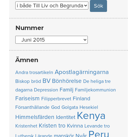
for:
Nummer
Nummer
Ämnen
Apostlagärningarna
Andra trosartikeln
BV
Bönhörelse
Biskop
bröd
De heliga tre
Familj
dagarna
Depression
Familjekommunion
Fariseism
Finland
Filipperbrevet
Försanthållande
God
Golgata
Hesekiel
Kenya
Himmelsfärden
Identitet
Kristen tro
Kvinna
Kristenhet
Levande tro
Peru
manskör
Nyår
Luthersk
Lärande