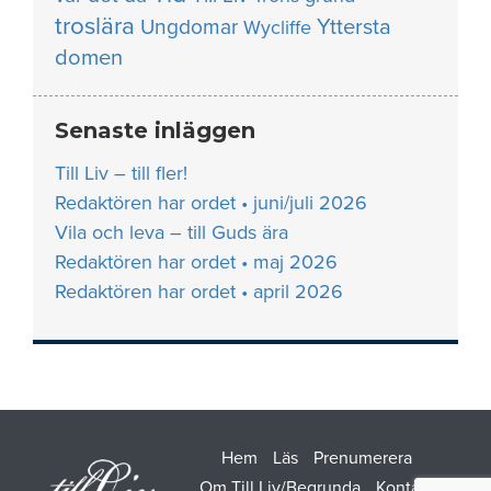
troslära
Yttersta
Ungdomar
Wycliffe
domen
Senaste inläggen
Till Liv – till fler!
Redaktören har ordet • juni/juli 2026
Vila och leva – till Guds ära
Redaktören har ordet • maj 2026
Redaktören har ordet • april 2026
Hem
Läs
Prenumerera
Om Till Liv/Begrunda
Kontakt