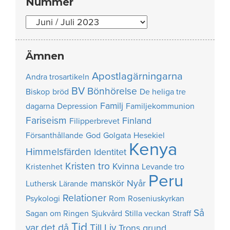
Nummer
Nummer
Ämnen
Apostlagärningarna
Andra trosartikeln
BV
Bönhörelse
Biskop
bröd
De heliga tre
Familj
dagarna
Depression
Familjekommunion
Fariseism
Finland
Filipperbrevet
Försanthållande
God
Golgata
Hesekiel
Kenya
Himmelsfärden
Identitet
Kristen tro
Kvinna
Kristenhet
Levande tro
Peru
manskör
Nyår
Luthersk
Lärande
Relationer
Psykologi
Rom
Roseniuskyrkan
Så
Sagan om Ringen
Sjukvård
Stilla veckan
Straff
Tid
var det då
Till Liv
Trons grund