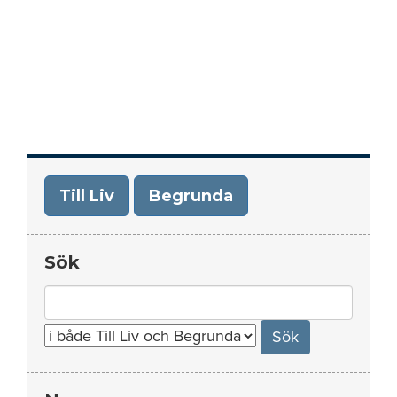
Till Liv
Begrunda
Sök
Search
for: