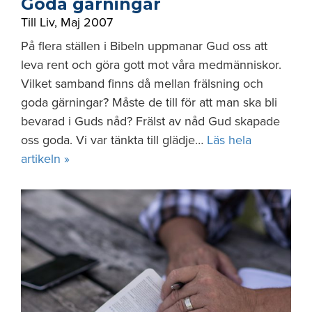
Goda gärningar
Till Liv
,
Maj 2007
På flera ställen i Bibeln uppmanar Gud oss att
leva rent och göra gott mot våra medmänniskor.
Vilket samband finns då mellan frälsning och
goda gärningar? Måste de till för att man ska bli
bevarad i Guds nåd? Frälst av nåd Gud skapade
oss goda. Vi var tänkta till glädje…
Läs hela
artikeln »