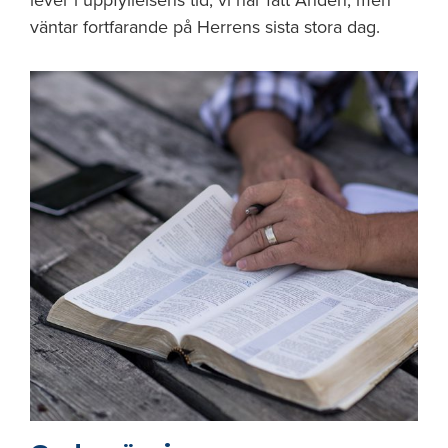
lever i uppfyllelsens tid, vi har fått Anden, men
väntar fort­farande på Herrens sista stora dag.