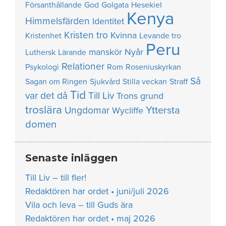
Försanthållande
God
Golgata
Hesekiel
Kenya
Himmelsfärden
Identitet
Kristen tro
Kvinna
Kristenhet
Levande tro
Peru
manskör
Nyår
Luthersk
Lärande
Relationer
Psykologi
Rom
Roseniuskyrkan
Så
Sagan om Ringen
Sjukvård
Stilla veckan
Straff
Tid
var det då
Till Liv
Trons grund
troslära
Yttersta
Ungdomar
Wycliffe
domen
Senaste inläggen
Till Liv – till fler!
Redaktören har ordet • juni/juli 2026
Vila och leva – till Guds ära
Redaktören har ordet • maj 2026