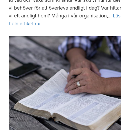
få vila och växa som kristna? Var ska vi hämta det
vi behöver för att överleva andligt i dag? Var hittar
vi ett andligt hem? Många i vår organisation,…
Läs
hela artikeln »