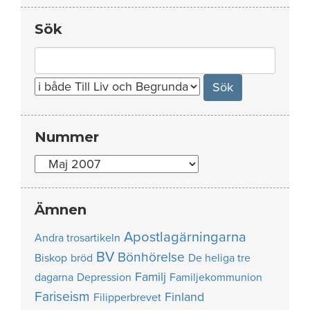
Sök
Search
for:
Nummer
Nummer
Ämnen
Apostlagärningarna
Andra trosartikeln
BV
Bönhörelse
Biskop
bröd
De heliga tre
Familj
dagarna
Depression
Familjekommunion
Fariseism
Finland
Filipperbrevet