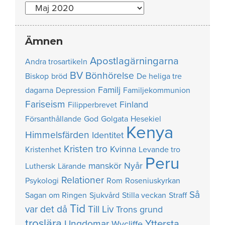
Nummer
Ämnen
Apostlagärningarna
Andra trosartikeln
BV
Bönhörelse
Biskop
bröd
De heliga tre
Familj
dagarna
Depression
Familjekommunion
Fariseism
Finland
Filipperbrevet
Försanthållande
God
Golgata
Hesekiel
Kenya
Himmelsfärden
Identitet
Kristen tro
Kvinna
Kristenhet
Levande tro
Peru
manskör
Nyår
Luthersk
Lärande
Relationer
Psykologi
Rom
Roseniuskyrkan
Så
Sagan om Ringen
Sjukvård
Stilla veckan
Straff
Tid
var det då
Till Liv
Trons grund
troslära
Yttersta
Ungdomar
Wycliffe