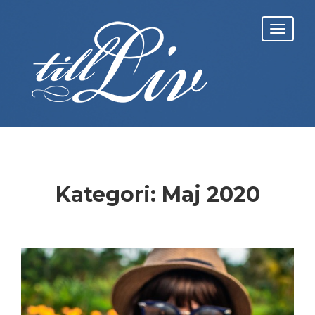
Skip
to
Toggl
content
navig
Kategori:
Maj 2020