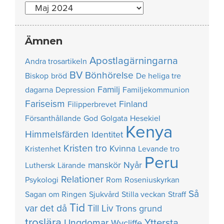
Nummer
Ämnen
Apostlagärningarna
Andra trosartikeln
BV
Bönhörelse
Biskop
bröd
De heliga tre
Familj
dagarna
Depression
Familjekommunion
Fariseism
Finland
Filipperbrevet
Försanthållande
God
Golgata
Hesekiel
Kenya
Himmelsfärden
Identitet
Kristen tro
Kvinna
Kristenhet
Levande tro
Peru
manskör
Nyår
Luthersk
Lärande
Relationer
Psykologi
Rom
Roseniuskyrkan
Så
Sagan om Ringen
Sjukvård
Stilla veckan
Straff
Tid
var det då
Till Liv
Trons grund
troslära
Yttersta
Ungdomar
Wycliffe