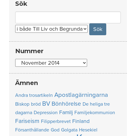
Sök
Search
for:
Nummer
Nummer
Ämnen
Apostlagärningarna
Andra trosartikeln
BV
Bönhörelse
Biskop
bröd
De heliga tre
Familj
dagarna
Depression
Familjekommunion
Fariseism
Finland
Filipperbrevet
Försanthållande
God
Golgata
Hesekiel