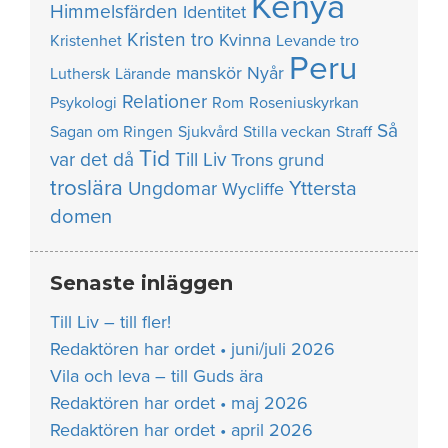
Kenya
Himmelsfärden
Identitet
Kristen tro
Kvinna
Kristenhet
Levande tro
Peru
manskör
Nyår
Luthersk
Lärande
Relationer
Psykologi
Rom
Roseniuskyrkan
Så
Sagan om Ringen
Sjukvård
Stilla veckan
Straff
Tid
var det då
Till Liv
Trons grund
troslära
Yttersta
Ungdomar
Wycliffe
domen
Senaste inläggen
Till Liv – till fler!
Redaktören har ordet • juni/juli 2026
Vila och leva – till Guds ära
Redaktören har ordet • maj 2026
Redaktören har ordet • april 2026