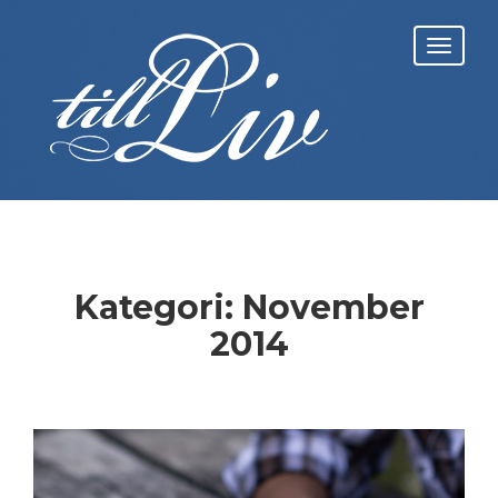
Skip
to
Toggl
content
navig
Kategori:
November
2014