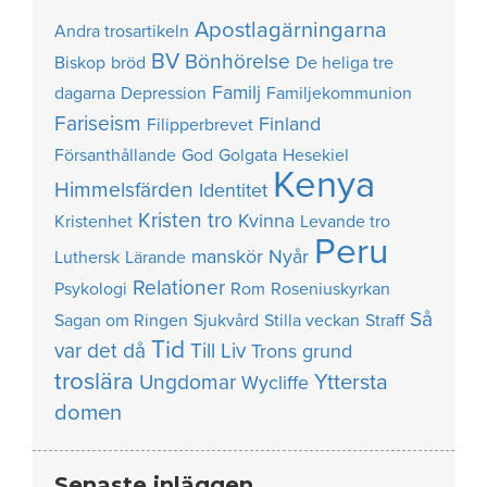
Apostlagärningarna
Andra trosartikeln
BV
Bönhörelse
Biskop
bröd
De heliga tre
Familj
dagarna
Depression
Familjekommunion
Fariseism
Finland
Filipperbrevet
Försanthållande
God
Golgata
Hesekiel
Kenya
Himmelsfärden
Identitet
Kristen tro
Kvinna
Kristenhet
Levande tro
Peru
manskör
Nyår
Luthersk
Lärande
Relationer
Psykologi
Rom
Roseniuskyrkan
Så
Sagan om Ringen
Sjukvård
Stilla veckan
Straff
Tid
var det då
Till Liv
Trons grund
troslära
Yttersta
Ungdomar
Wycliffe
domen
Senaste inläggen