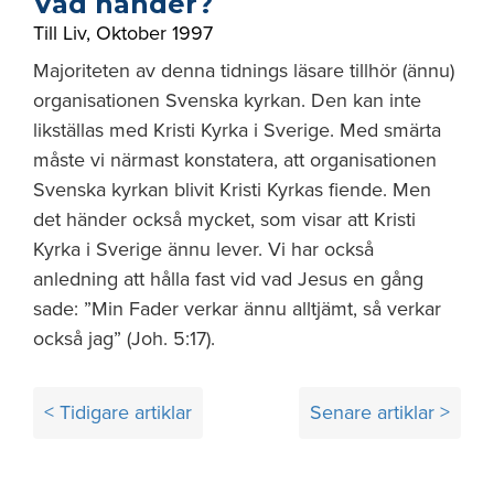
Vad händer?
Till Liv
,
Oktober 1997
Majoriteten av denna tidnings läsare tillhör (ännu)
organisationen Svenska kyrkan. Den kan inte
likställas med Kristi Kyrka i Sverige. Med smärta
måste vi närmast konstatera, att organisationen
Svenska kyrkan blivit Kristi Kyrkas fiende. Men
det händer också mycket, som visar att Kristi
Kyrka i Sverige ännu lever. Vi har också
anledning att hålla fast vid vad Jesus en gång
sade: ”Min Fader verkar ännu alltjämt, så verkar
också jag” (Joh. 5:17).
Inläggsnavigering
< Tidigare artiklar
Senare artiklar >