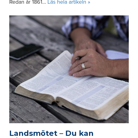
Redan år 1861…
Läs hela artikeln »
Landsmötet – Du kan