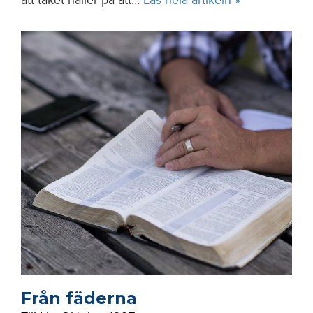
att taket håller på att…
Läs hela artikeln »
Från fäderna