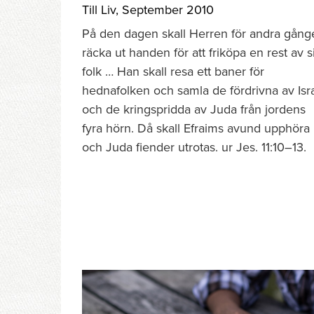
Till Liv
,
September 2010
På den dagen skall Herren för andra gång
räcka ut handen för att friköpa en rest av si
folk … Han skall resa ett baner för
hednafolken och samla de fördrivna av Isr
och de kringspridda av Juda från jordens
fyra hörn. Då skall Efraims avund upphöra
och Juda fiender utrotas. ur Jes. 11:10–13.