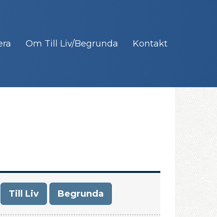
era
Om Till Liv/Begrunda
Kontakt
Till Liv
Begrunda