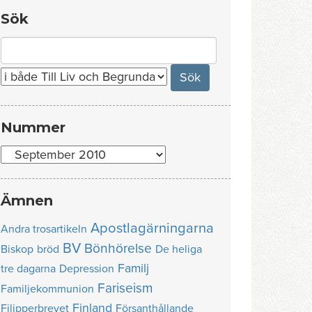
Sök
Search
for:
Nummer
Nummer
Ämnen
Apostlagärningarna
Andra trosartikeln
BV
Bönhörelse
Biskop
bröd
De heliga
Familj
tre dagarna
Depression
Fariseism
Familjekommunion
Finland
Filipperbrevet
Försanthållande