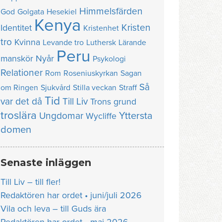
Himmelsfärden
God
Golgata
Hesekiel
Kenya
Kristen
Identitet
Kristenhet
tro
Kvinna
Levande tro
Luthersk
Lärande
Peru
manskör
Nyår
Psykologi
Relationer
Rom
Roseniuskyrkan
Sagan
Så
om Ringen
Sjukvård
Stilla veckan
Straff
Tid
var det då
Till Liv
Trons grund
troslära
Yttersta
Ungdomar
Wycliffe
domen
Senaste inläggen
Till Liv – till fler!
Redaktören har ordet • juni/juli 2026
Vila och leva – till Guds ära